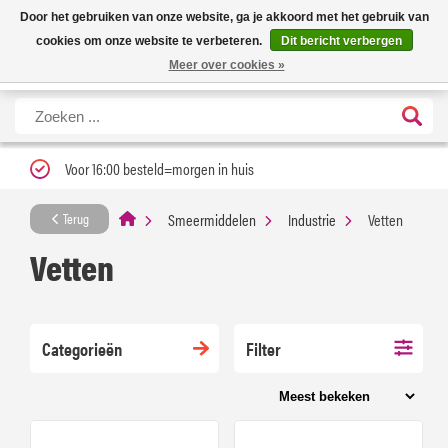
Nieuwe levertijd: 1 tot 3 werkdagen | Nu 25% korting op gehele assortiment
X
Door het gebruiken van onze website, ga je akkoord met het gebruik van
Carfume met kortingscode ''verfrissend''
cookies om onze website te verbeteren.
Dit bericht verbergen
Meer over cookies »
Voor 16:00 besteld=morgen in huis
Smeermiddelen
Industrie
Vetten
Terug
Vetten
Categorieën
Filter