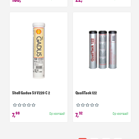
Shell Gadus S3 V220 C 2
QualiTack 122
98
32
7,
7,
Op voorraad!
Op voorraad!