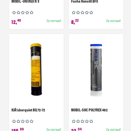
MOBIL -UNIREX N 3
Fuchs Renolit BFX
40
22
12,
8,
Op voorraad!
Op voorraad!
KlÃ¼berquiet BQ 72-72
MOBIL-SHC POLYREX 462
96
04
185,
22,
Op voorraad!
Op voorraad!