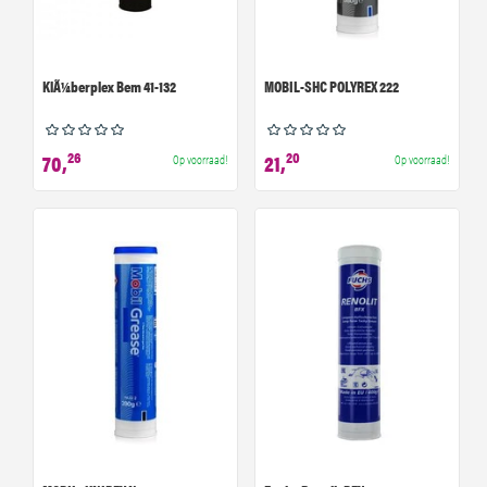
KlÃ¼berplex Bem 41-132
MOBIL-SHC POLYREX 222
26
20
70,
21,
Op voorraad!
Op voorraad!