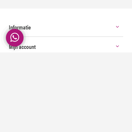
Informatie
Mijn account
Categorieën
Contact
©
2026 Smeerpoets | Voor de echte Autoliefhebber