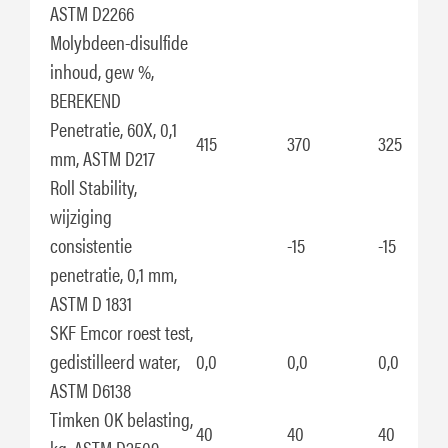
ASTM D2266
Molybdeen-disulfide
inhoud, gew %,
BEREKEND
Penetratie, 60X, 0,1
415
370
325
mm, ASTM D217
Roll Stability,
wijziging
consistentie
-15
-15
penetratie, 0,1 mm,
ASTM D 1831
SKF Emcor roest test,
gedistilleerd water,
0,0
0,0
0,0
ASTM D6138
Timken OK belasting,
40
40
40
kg, ASTM D2509