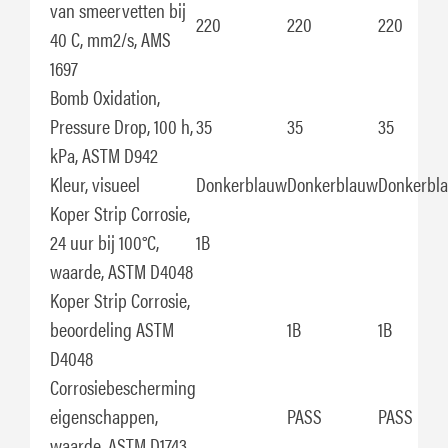
van smeervetten bij
220
220
220
40 C, mm2/s, AMS
1697
Bomb Oxidation,
Pressure Drop, 100 h,
35
35
35
kPa, ASTM D942
Kleur, visueel
Donkerblauw
Donkerblauw
Donkerbl
Koper Strip Corrosie,
24 uur bij 100°C,
1B
waarde, ASTM D4048
Koper Strip Corrosie,
beoordeling ASTM
1B
1B
D4048
Corrosiebescherming
eigenschappen,
PASS
PASS
waarde, ASTM D1743