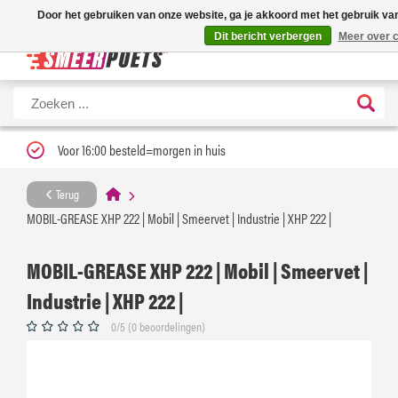
Nieuwe levertijd: 1 tot 3 werkdagen | Nu 25% korting op gehele assortiment Ca
Door het gebruiken van onze website, ga je akkoord met het gebruik va
Dit bericht verbergen
Meer over c
Voor 16:00 besteld=morgen in huis
Terug
MOBIL-GREASE XHP 222 | Mobil | Smeervet | Industrie | XHP 222 |
MOBIL-GREASE XHP 222 | Mobil | Smeervet |
Industrie | XHP 222 |
0/5 (0 beoordelingen)