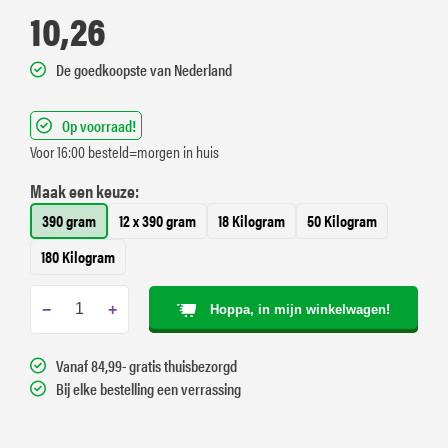
10,26
De goedkoopste van Nederland
Op voorraad!
Voor 16:00 besteld=morgen in huis
Maak een keuze:
390 gram
12 x 390 gram
18 Kilogram
50 Kilogram
180 Kilogram
−
+
Hoppa, in mijn winkelwagen!
Vanaf 84,99- gratis thuisbezorgd
Bij elke bestelling een verrassing