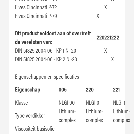
Fives Cincinnati P-72
X
Fives Cincinnati P-79
X
Dit product voldoet aan of overtreft
220
221
222
de vereisten van:
DIN 51825:2004-06 - KP 1 N -20
X
DIN 51825:2004-06 - KP 2 N -20
X
Eigenschappen en specificaties
Eigenschap
005
220
221
Klasse
NLGI 00
NLGI 0
NLGI 1
Lithium-
Lithium-
Lithium-
Type verdikker
complex
complex
complex
Viscositeit basisolie