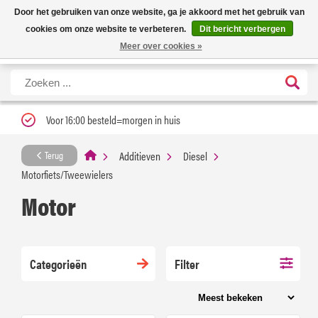
Nieuwe levertijd: 1 tot 3 werkdagen | Nu 25% korting op gehele assortiment
X
Door het gebruiken van onze website, ga je akkoord met het gebruik van
Carfume met kortingscode ''verfrissend''
cookies om onze website te verbeteren.
Dit bericht verbergen
Meer over cookies »
Voor 16:00 besteld=morgen in huis
Additieven
Diesel
Terug
Motorfiets/Tweewielers
Motor
Categorieën
Filter