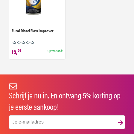
Eurol Diesel Flow Improver
01
13,
Op voorraad!
Schrijf je nu in. En ontvang 5% korting op
je eerste aankoop!