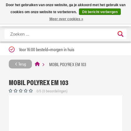
Nieuwe levertijd: 1 tot 3 werkdagen | Nu 25% korting op gehele assortiment
X
Door het gebruiken van onze website, ga je akkoord met het gebruik van
Carfume met kortingscode ''verfrissend''
cookies om onze website te verbeteren.
Dit bericht verbergen
Meer over cookies »
Voor 16:00 besteld=morgen in huis
MOBIL POLYREX EM 103
Terug
MOBIL POLYREX EM 103
0/5 (0 beoordelingen)