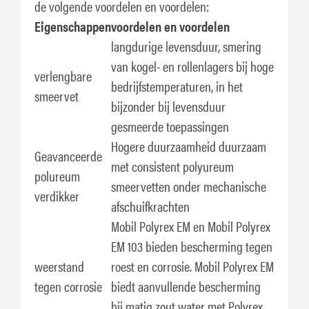
de volgende voordelen en voordelen:
Eigenschappen
voordelen en voordelen
langdurige levensduur, smering
van kogel- en rollenlagers bij hoge
verlengbare
bedrijfstemperaturen, in het
smeervet
bijzonder bij levensduur
gesmeerde toepassingen
Hogere duurzaamheid duurzaam
Geavanceerde
met consistent polyureum
polureum
smeervetten onder mechanische
verdikker
afschuifkrachten
Mobil Polyrex EM en Mobil Polyrex
EM 103 bieden bescherming tegen
weerstand
roest en corrosie. Mobil Polyrex EM
tegen corrosie
biedt aanvullende bescherming
bij matig zout water met Polyrex