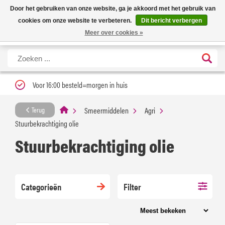
Nieuwe levertijd: 1 tot 3 werkdagen | Nu 25% korting op gehele assortiment
X
Door het gebruiken van onze website, ga je akkoord met het gebruik van
Carfume met kortingscode ''verfrissend''
cookies om onze website te verbeteren.
Dit bericht verbergen
Meer over cookies »
Voor 16:00 besteld=morgen in huis
Smeermiddelen
Agri
Terug
Stuurbekrachtiging olie
Stuurbekrachtiging olie
Categorieën
Filter