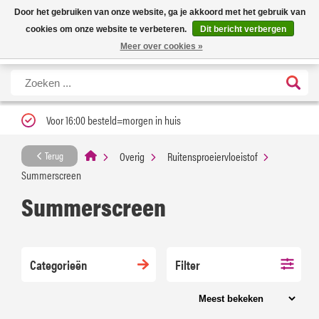
Nieuwe levertijd: 1 tot 3 werkdagen | Nu 25% korting op gehele assortiment
X
Door het gebruiken van onze website, ga je akkoord met het gebruik van
Carfume met kortingscode ''verfrissend''
cookies om onze website te verbeteren.
Dit bericht verbergen
Meer over cookies »
Voor 16:00 besteld=morgen in huis
Overig
Ruitensproeiervloeistof
Terug
Summerscreen
Summerscreen
Categorieën
Filter