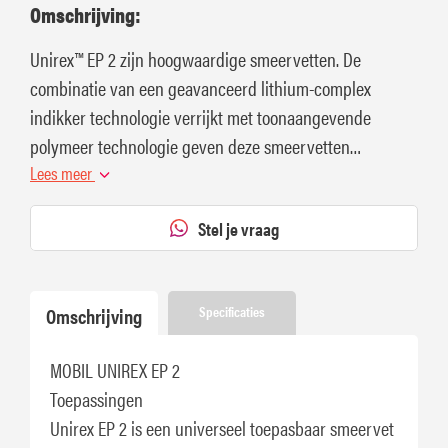
Omschrijving:
Unirex™ EP 2 zijn hoogwaardige smeervetten. De
combinatie van een geavanceerd lithium-complex
indikker technologie verrijkt met toonaangevende
polymeer technologie geven deze smeervetten
uitstekende adhesieve eigenschappen.
Lees meer
Stel je vraag
Omschrijving
Specificaties
MOBIL UNIREX EP 2
Toepassingen
Unirex EP 2 is een universeel toepasbaar smeervet