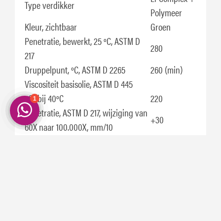
Type verdikker
Polymeer
Kleur, zichtbaar
Groen
Penetratie, bewerkt, 25 ºC, ASTM D
280
217
Druppelpunt, ºC, ASTM D 2265
260 (min)
Viscositeit basisolie, ASTM D 445
cSt bij 40ºC
220
Penetratie, ASTM D 217, wijziging van
+30
60X naar 100.000X, mm/10
Timken OK belasting ASTM D 2509, lb
60
Corrosiepreventie, ASTM D 1743
Geslaagd
Oxidatiestabiliteit, ASTM D 942, druk
1
daalt bij 100 uur, kPa
Wiellager lekkage ASTM D 4290 g
1,3
4-kogel slijtagetest, ASTM D 2266,
0,47