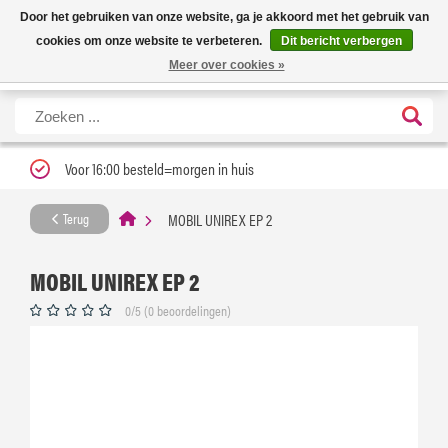
Nieuwe levertijd: 1 tot 3 werkdagen | Nu 25% korting op gehele assortiment
X
Door het gebruiken van onze website, ga je akkoord met het gebruik van
Carfume met kortingscode ''verfrissend''
cookies om onze website te verbeteren.
Dit bericht verbergen
Meer over cookies »
Voor 16:00 besteld=morgen in huis
MOBIL UNIREX EP 2
Terug
MOBIL UNIREX EP 2
0/5 (0 beoordelingen)