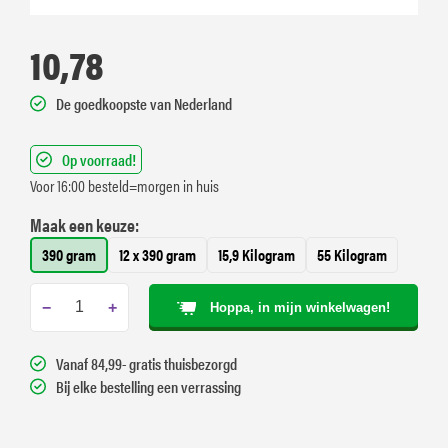
10,78
De goedkoopste van Nederland
Op voorraad!
Voor 16:00 besteld=morgen in huis
Maak een keuze:
390 gram
12 x 390 gram
15,9 Kilogram
55 Kilogram
−
+
Hoppa, in mijn winkelwagen!
Vanaf 84,99- gratis thuisbezorgd
Bij elke bestelling een verrassing