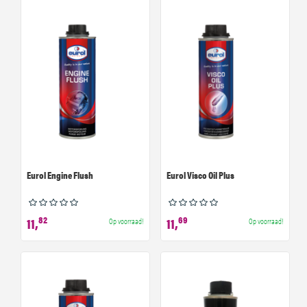
Eurol Engine Flush
Eurol Visco Oil Plus
82
69
11,
11,
Op voorraad!
Op voorraad!