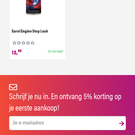
Eurol Engine Stop Leak
49
13,
Op voorraad!
Schrijf je nu in. En ontvang 5% korting op
je eerste aankoop!