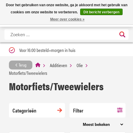
Nieuwe levertijd: 1 tot 3 werkdagen | Nu 25% korting op gehele assortiment
X
Door het gebruiken van onze website, ga je akkoord met het gebruik van
Carfume met kortingscode ''verfrissend''
cookies om onze website te verbeteren.
Dit bericht verbergen
Meer over cookies »
Voor 16:00 besteld=morgen in huis
Additieven
Olie
Terug
Motorfiets/Tweewielers
Motorfiets/Tweewielers
Categorieën
Filter