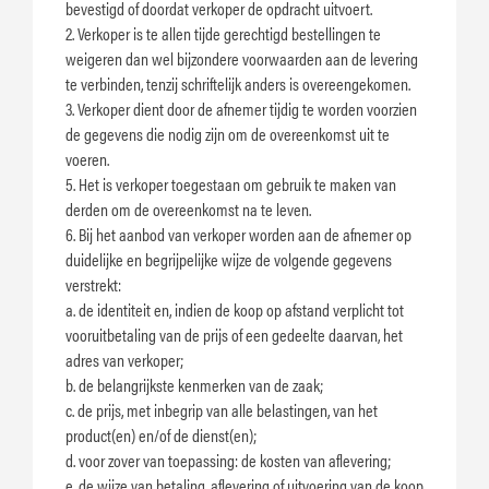
bevestigd of doordat verkoper de opdracht uitvoert.
2. Verkoper is te allen tijde gerechtigd bestellingen te
weigeren dan wel bijzondere voorwaarden aan de levering
te verbinden, tenzij schriftelijk anders is overeengekomen.
3. Verkoper dient door de afnemer tijdig te worden voorzien
de gegevens die nodig zijn om de overeenkomst uit te
voeren.
5. Het is verkoper toegestaan om gebruik te maken van
derden om de overeenkomst na te leven.
6. Bij het aanbod van verkoper worden aan de afnemer op
duidelijke en begrijpelijke wijze de volgende gegevens
verstrekt:
a. de identiteit en, indien de koop op afstand verplicht tot
vooruitbetaling van de prijs of een gedeelte daarvan, het
adres van verkoper;
b. de belangrijkste kenmerken van de zaak;
c. de prijs, met inbegrip van alle belastingen, van het
product(en) en/of de dienst(en);
d. voor zover van toepassing: de kosten van aflevering;
e. de wijze van betaling, aflevering of uitvoering van de koop