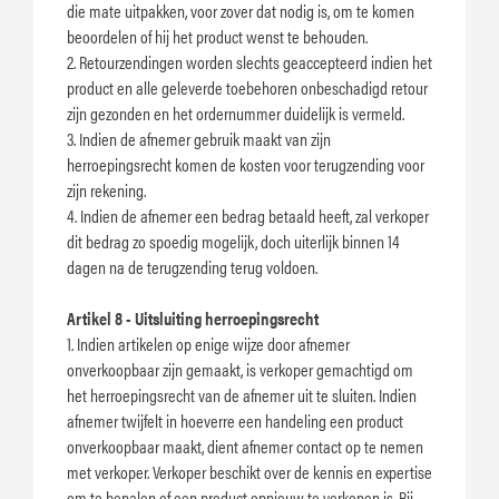
die mate uitpakken, voor zover dat nodig is, om te komen
beoordelen of hij het product wenst te behouden.
2. Retourzendingen worden slechts geaccepteerd indien het
product en alle geleverde toebehoren onbeschadigd retour
zijn gezonden en het ordernummer duidelijk is vermeld.
3. Indien de afnemer gebruik maakt van zijn
herroepingsrecht komen de kosten voor terugzending voor
zijn rekening.
4. Indien de afnemer een bedrag betaald heeft, zal verkoper
dit bedrag zo spoedig mogelijk, doch uiterlijk binnen 14
dagen na de terugzending terug voldoen.
Artikel 8 - Uitsluiting herroepingsrecht
1. Indien artikelen op enige wijze door afnemer
onverkoopbaar zijn gemaakt, is verkoper gemachtigd om
het herroepingsrecht van de afnemer uit te sluiten. Indien
afnemer twijfelt in hoeverre een handeling een product
onverkoopbaar maakt, dient afnemer contact op te nemen
met verkoper. Verkoper beschikt over de kennis en expertise
om te bepalen of een product opnieuw te verkopen is. Bij