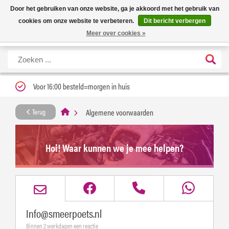
Nieuwe levertijd: 1 tot 3 werkdagen | Nu 25% korting op gehele assortiment
X
Door het gebruiken van onze website, ga je akkoord met het gebruik van
Carfume met kortingscode ''verfrissend''
cookies om onze website te verbeteren.
Dit bericht verbergen
Meer over cookies »
Voor 16:00 besteld=morgen in huis
Algemene voorwaarden
Terug
Hoi! Waar kunnen we je mee helpen?
Info@smeerpoets.nl
Binnen 2 werkdagen een reactie