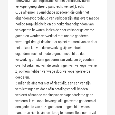
meewerken aan registratie van het pandrecht, indien
verkoper geregistreerd pandrecht wenselijk acht.
6. De afnemer is verplicht de goederen die onder het
eigendomsvoorbehoud van verkoper zijn afgeleverd met de
nodige zorgvuldigheid en als herkenbaar eigendom van
verkoper te bewaren. Indien de door verkoper geleverde
goederen worden verwerkt of met andere goederen
vermengd, draagt de afnemer op het moment van en door
het enkele feit van de verwerking zijn eventuele
eigendomsrecht of mede-eigendomsrecht op door
verwerking ontstane goederen aan verkoper bij voorbaat
over tot zekerheid van de vorderingen van verkoper welke
zij op hem hebben vanwege door verkoper geleverde
goederen.
7. Indien de afnemer niet of niet tijdig, aan één van zijn
verplichtingen voldoet, of in betalingsmoeilijkheden
verkeert of naar de mening van verkoper dreigt te gaan
verkeren, is verkoper bevoegd alle geleverde goederen of
een gedeelte van deze goederen -ongeacht in wiens
handen ze zich bevinden- terug te nemen. De afnemer zal