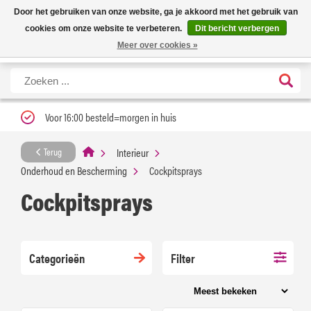
Nieuwe levertijd: 1 tot 3 werkdagen | Nu 25% korting op gehele assortiment
X
Door het gebruiken van onze website, ga je akkoord met het gebruik van
Carfume met kortingscode ''verfrissend''
cookies om onze website te verbeteren.
Dit bericht verbergen
Meer over cookies »
Voor 16:00 besteld=morgen in huis
Interieur
Terug
Onderhoud en Bescherming
Cockpitsprays
Cockpitsprays
Categorieën
Filter