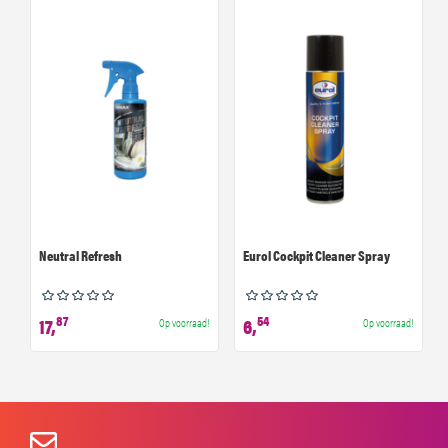
Neutral Refresh
Eurol Cockpit Cleaner Spray
87
54
17,
6,
Op voorraad!
Op voorraad!