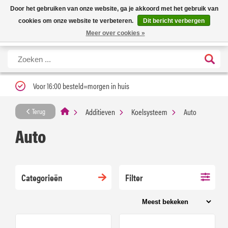
Nieuwe levertijd: 1 tot 3 werkdagen | Nu 25% korting op gehele assortiment
X
Door het gebruiken van onze website, ga je akkoord met het gebruik van
Carfume met kortingscode ''verfrissend''
cookies om onze website te verbeteren.
Dit bericht verbergen
Meer over cookies »
Voor 16:00 besteld=morgen in huis
Additieven
Koelsysteem
Auto
Terug
Auto
Categorieën
Filter