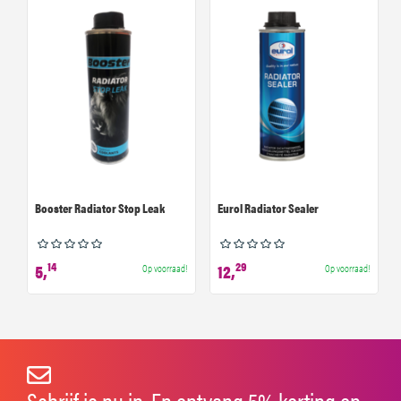
Booster Radiator Stop Leak
Eurol Radiator Sealer
14
29
5,
12,
Op voorraad!
Op voorraad!
Schrijf je nu in. En ontvang 5% korting op