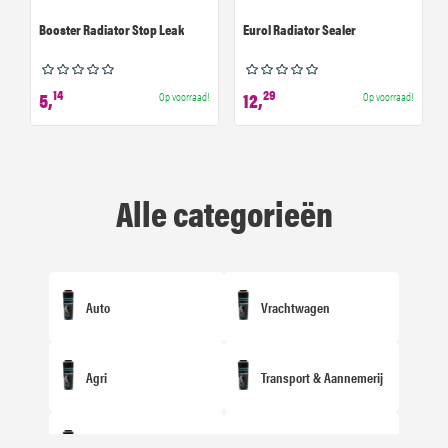
Booster Radiator Stop Leak
Eurol Radiator Sealer
14
29
5,
12,
Op voorraad!
Op voorraad!
Alle categorieën
Auto
Vrachtwagen
Agri
Transport & Aannemerij
Motorfiets/Tweewielers
Overige