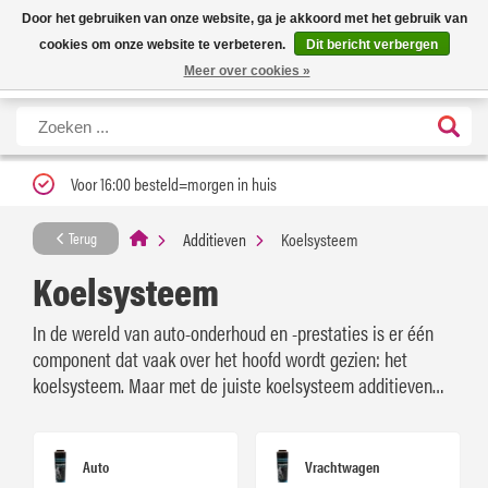
Nieuwe levertijd: 1 tot 3 werkdagen | Nu 25% korting op gehele assortiment
X
Door het gebruiken van onze website, ga je akkoord met het gebruik van
Carfume met kortingscode ''verfrissend''
cookies om onze website te verbeteren.
Dit bericht verbergen
Meer over cookies »
Voor 16:00 besteld=morgen in huis
Additieven
Koelsysteem
Terug
Koelsysteem
In de wereld van auto-onderhoud en -prestaties is er één
component dat vaak over het hoofd wordt gezien: het
koelsysteem. Maar met de juiste koelsysteem additieven
kan je voertuig efficiënter en langer meegaan!
Auto
Vrachtwagen