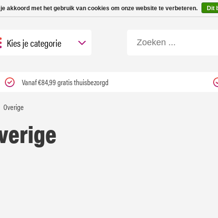
 tot 3 werkdagen | Nu 25% korting op gehele assortiment Carfume met kortings
 je akkoord met het gebruik van cookies om onze website te verbeteren.
Dit 
Kies je categorie
Vanaf €84,99 gratis thuisbezorgd
Overige
verige