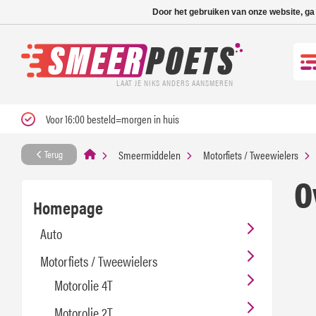
Nieuwe levertijd: 1
Door het gebruiken van onze website, ga
LAAT JE NIKS ANDERS AANSMEREN
Voor 16:00 besteld=morgen in huis
Smeermiddelen
Motorfiets / Tweewielers
Terug
O
Homepage
Auto
Motorfiets / Tweewielers
Motorolie 4T
Motorolie 2T