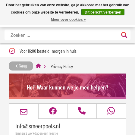
Nieuwe levertijd: 1 tot 3 werkdagen | Nu 25% korting op gehele assortiment
X
Door het gebruiken van onze website, ga je akkoord met het gebruik van
Carfume met kortingscode ''verfrissend''
cookies om onze website te verbeteren.
Dit bericht verbergen
Meer over cookies »
Voor 16:00 besteld=morgen in huis
Privacy Policy
Terug
Hoi! Waar kunnen we je mee helpen?
Info@smeerpoets.nl
Binnen 2 werkdagen een reactie