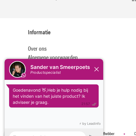
Informatie
Over ons
Algemene voorwaarden
Disclaimer
Privacy Policy
Betaalmethoden
Verzenden & retourneren
Klantenservice
©
•
2026 Smeerpoets | Voor de echte Autoliefhebber
C