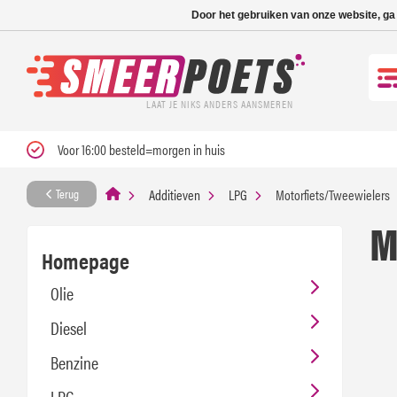
Nieuwe levertijd: 1
Door het gebruiken van onze website, ga
LAAT JE NIKS ANDERS AANSMEREN
Voor 16:00 besteld=morgen in huis
Additieven
LPG
Motorfiets/Tweewielers
Terug
M
Homepage
Olie
Diesel
Benzine
LPG