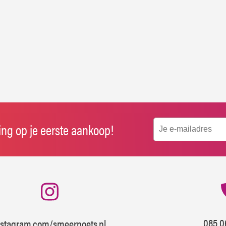
ting op je eerste aankoop!
085 0
nstagram.com/smeerpoets.nl