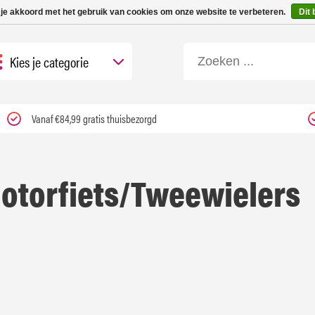
 tot 3 werkdagen | Nu 25% korting op gehele assortiment Carfume met kortings
 je akkoord met het gebruik van cookies om onze website te verbeteren.
Dit 
Kies je categorie
Vanaf €84,99 gratis thuisbezorgd
otorfiets/Tweewielers