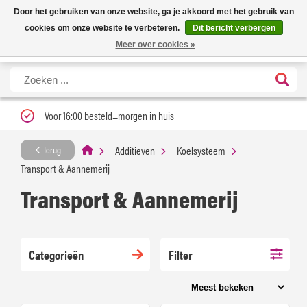
Nieuwe levertijd: 1 tot 3 werkdagen | Nu 25% korting op gehele assortiment
X
Door het gebruiken van onze website, ga je akkoord met het gebruik van
Carfume met kortingscode ''verfrissend''
cookies om onze website te verbeteren.
Dit bericht verbergen
Meer over cookies »
Voor 16:00 besteld=morgen in huis
Additieven
Koelsysteem
Terug
Transport & Aannemerij
Transport & Aannemerij
Categorieën
Filter