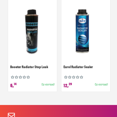
Booster Radiator Stop Leak
Eurol Radiator Sealer
14
29
5,
12,
Op voorraad!
Op voorraad!