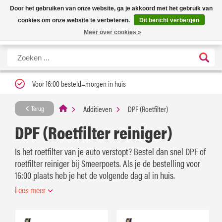
Nieuwe levertijd: 1 tot 3 werkdagen | Nu 25% korting op gehele assortiment
X
Door het gebruiken van onze website, ga je akkoord met het gebruik van
Carfume met kortingscode ''verfrissend''
cookies om onze website te verbeteren.
Dit bericht verbergen
Meer over cookies »
Voor 16:00 besteld=morgen in huis
Additieven
DPF (Roetfilter)
Terug
DPF (Roetfilter reiniger)
Is het roetfilter van je auto verstopt? Bestel dan snel DPF of
roetfilter reiniger bij Smeerpoets. Als je de bestelling voor
16:00 plaats heb je het de volgende dag al in huis.
Lees meer