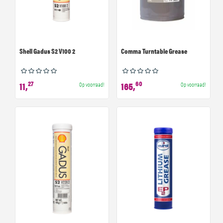
Shell Gadus S2 V100 2
Comma Turntable Grease
27
60
11,
165,
Op voorraad!
Op voorraad!