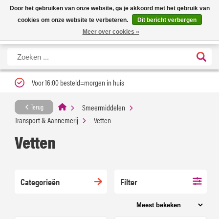
Nieuwe levertijd: 1 tot 3 werkdagen | Nu 25% korting op gehele assortiment
X
Door het gebruiken van onze website, ga je akkoord met het gebruik van
Carfume met kortingscode ''verfrissend''
cookies om onze website te verbeteren.
Dit bericht verbergen
Meer over cookies »
Voor 16:00 besteld=morgen in huis
Smeermiddelen
Terug
Transport & Aannemerij
Vetten
Vetten
Categorieën
Filter