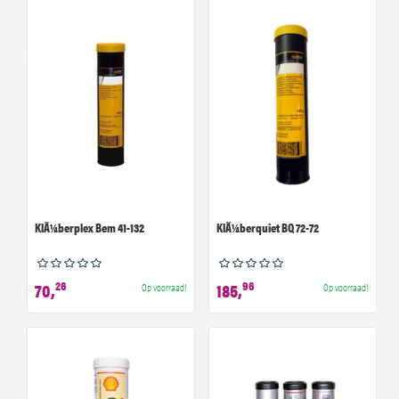
KlÃ¼berplex Bem 41-132
KlÃ¼berquiet BQ 72-72
26
96
70,
185,
Op voorraad!
Op voorraad!