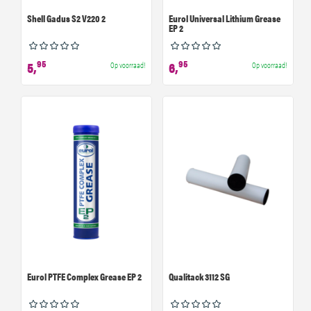
Shell Gadus S2 V220 2
Eurol Universal Lithium Grease
EP 2
95
95
5,
6,
Op voorraad!
Op voorraad!
Eurol PTFE Complex Grease EP 2
Qualitack 3112 SG