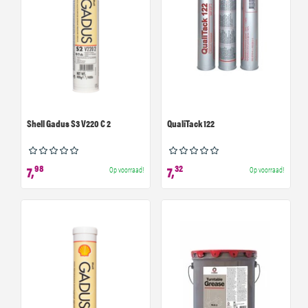
Shell Gadus S3 V220 C 2
QualiTack 122
98
32
7,
7,
Op voorraad!
Op voorraad!