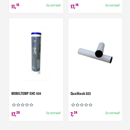
15
16
11,
17,
Op voorraad!
Op voorraad!
MOBILTEMP SHC 100
Qualitack 322
20
24
17,
7,
Op voorraad!
Op voorraad!