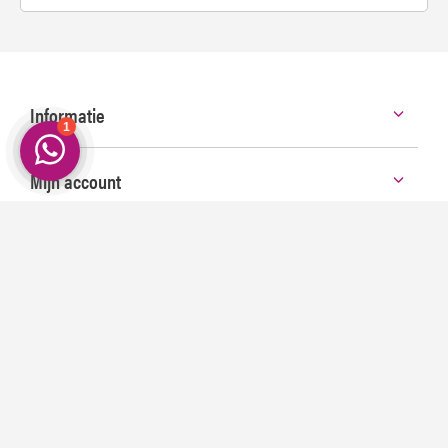
Informatie
Mijn account
Categorieën
Contact
©
2026 Smeerpoets | Voor de echte Autoliefhebber