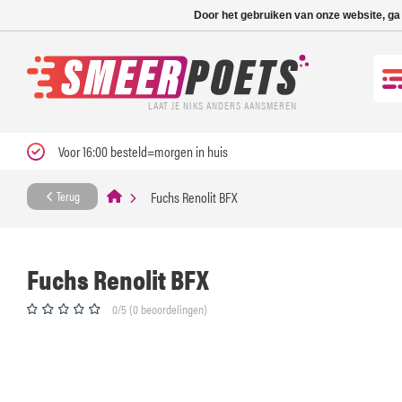
Nieuwe levertijd: 1
Door het gebruiken van onze website, ga
LAAT JE NIKS ANDERS AANSMEREN
Voor 16:00 besteld=morgen in huis
Fuchs Renolit BFX
Terug
Fuchs Renolit BFX
0/5 (0 beoordelingen)