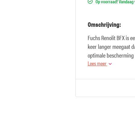
Op voorraad! Vandaag v
Omschrijving:
Fuchs Renolit BFX is e
keer langer meegaat da
optimale bescherming 
land- en bosbouw.
Lees meer