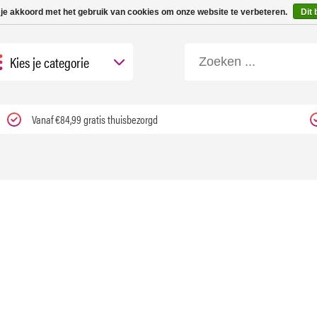
 tot 3 werkdagen | Nu 25% korting op gehele assortiment Carfume met kortings
 je akkoord met het gebruik van cookies om onze website te verbeteren.
Dit 
Kies je categorie
Vanaf €84,99 gratis thuisbezorgd