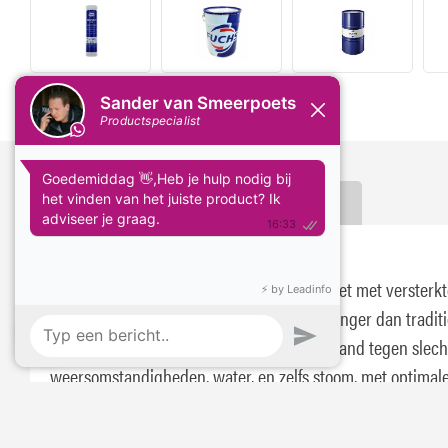
Delen:
Omschrijving
Specificaties
Fuchs Renolit BFX
Fuchs Renolit BFX is een lithium-calcium vet met versterk
polymeren, met een levensduur vijf keer langer dan tradit
smeervetten. Het biedt uitstekende weerstand tegen slech
weersomstandigheden, water, en zelfs stoom, met optimal
bescherming tegen corrosie en roestvorming. Ideaal voor
grondwerken, land- en bosbouw, voorkomt het indringen 