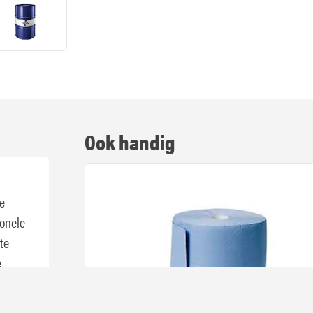
Ook handig
te
ionele
te
e
van