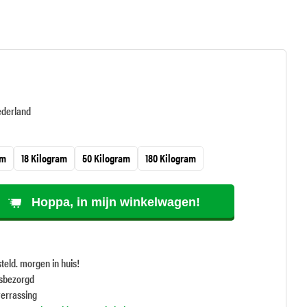
ederland
am
18 Kilogram
50 Kilogram
180 Kilogram
Hoppa, in mijn winkelwagen!
teld. morgen in huis!
isbezorgd
verrassing