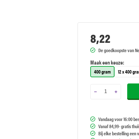
8,22
De goedkoopste van N
Maak een keuze:
400 gram
12 x 400 gr
−
+
Vandaag voor 16:00 bes
Vanaf 84,99- gratis thu
Bij elke bestelling een 