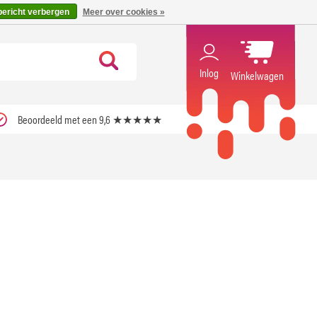
code ''verfrissend''
X
bericht verbergen
Meer over cookies »
Inlog
Winkelwagen
Beoordeeld met een 9,6 ★★★★★