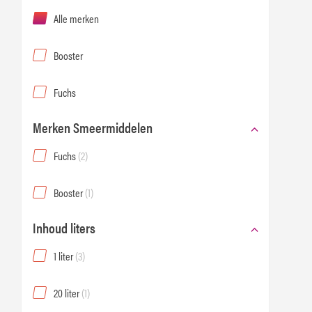
Alle merken
Booster
Fuchs
Merken Smeermiddelen
Fuchs
(2)
Booster
(1)
Inhoud liters
1 liter
(3)
20 liter
(1)