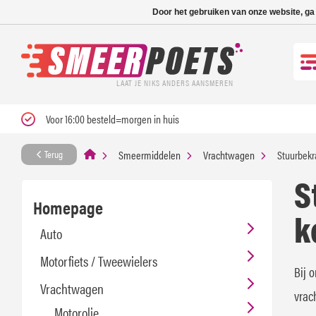
Nieuwe levertijd: 1
Door het gebruiken van onze website, ga
LAAT JE NIKS ANDERS AANSMEREN
Voor 16:00 besteld=morgen in huis
Smeermiddelen
Vrachtwagen
Stuurbekr
Terug
S
Homepage
k
Auto
Motorfiets / Tweewielers
Bij 
Vrachtwagen
vrac
Motorolie