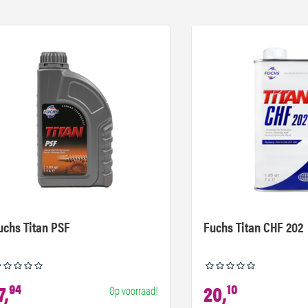
uchs Titan PSF
Fuchs Titan CHF 202
7,
94
20,
10
Op voorraad!