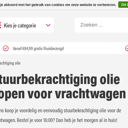
 tot 3 werkdagen | Nu 25% korting op gehele assortiment Carfume met kortings
 je akkoord met het gebruik van cookies om onze website te verbeteren.
Dit 
Kies je categorie
Vanaf €84,99 gratis thuisbezorgd
achtiging olie
tuurbekrachtiging olie
open voor vrachtwagen
ons koop je voordelig en eenvoudig stuurbekrachtiging olie voor de
htwagen. Bestel je voor 16:00? Dan heb je het morgen al in huis!