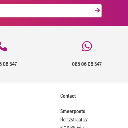
6 06 347
085 06 06 347
Contact
Smeerpoets
Hertzstraat 27
6716 BS Ede