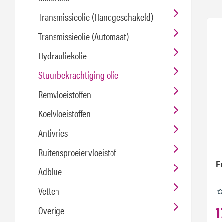
Transmissieolie (Handgeschakeld)
Transmissieolie (Automaat)
Hydrauliekolie
Stuurbekrachtiging olie
Remvloeistoffen
Koelvloeistoffen
Antivries
Ruitensproeiervloeistof
F
Adblue
Vetten
1
Overige