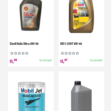
Shell Helix Ultra 5W/40
ENI I-SINT 5W-40
26
87
11,
11,
Op voorraad!
Op voorraad!