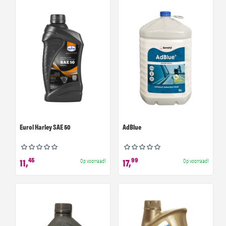
Eurol Harley SAE 50
AdBlue
45
99
11,
17,
Op voorraad!
Op voorraad!