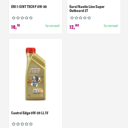
ENI I-SINT TECH F 0W-30
Eurol Nautic Line Super
Outboard 2T
19
90
16,
12,
Op voorraad!
Op voorraad!
Castrol Edge 0W-20 LL IV