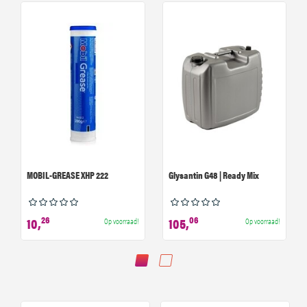
MOBIL-GREASE XHP 222
Glysantin G48 | Ready Mix
26
06
10,
105,
Op voorraad!
Op voorraad!