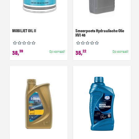
MOBILJET OIL II
Smeerpoets Hydraulische Olie
HVI 46
39
22
38,
35,
Op voorraad!
Op voorraad!