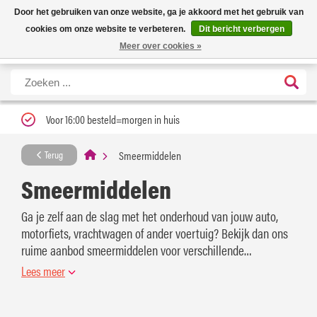
Nieuwe levertijd: 1 tot 3 werkdagen | Nu 25% korting op gehele assortiment
X
Door het gebruiken van onze website, ga je akkoord met het gebruik van
Carfume met kortingscode ''verfrissend''
cookies om onze website te verbeteren.
Dit bericht verbergen
Meer over cookies »
Voor 16:00 besteld=morgen in huis
Smeermiddelen
Terug
Smeermiddelen
Ga je zelf aan de slag met het onderhoud van jouw auto,
motorfiets, vrachtwagen of ander voertuig? Bekijk dan ons
ruime aanbod smeermiddelen voor verschillende
categorieën. Koop smeermiddel gemakkelijk online bij
Lees meer
Smeerpoets.nl.