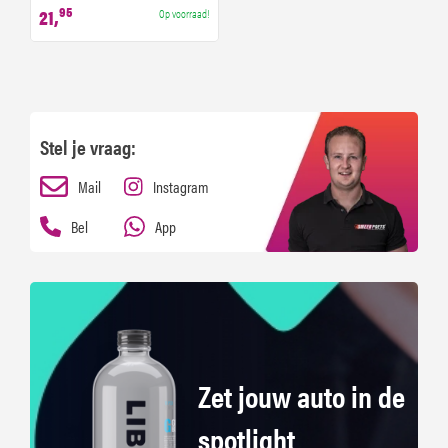
95
21,
Op voorraad!
Stel je vraag:
Mail
Instagram
Bel
App
Zet jouw auto in de
spotlight