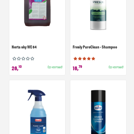
Nerta sky WE 64
Fresly PureClean - Shampoo
10
79
26,
16,
Op voorraad!
Op voorraad!