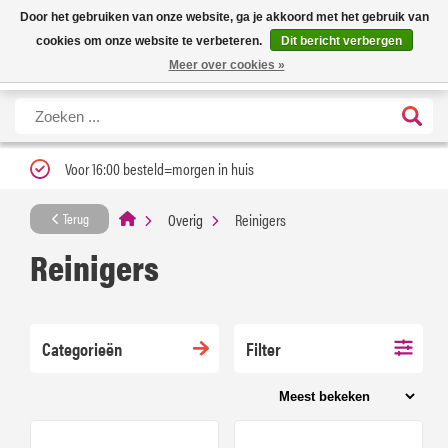
Nieuwe levertijd: 1 tot 3 werkdagen | Nu 25% korting op gehele assortiment
X
Door het gebruiken van onze website, ga je akkoord met het gebruik van
Carfume met kortingscode ''verfrissend''
cookies om onze website te verbeteren.
Dit bericht verbergen
Meer over cookies »
Voor 16:00 besteld=morgen in huis
Overig
Reinigers
Terug
Reinigers
Categorieën
Filter