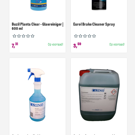
Buzil Planta Clear - Glasreiniger |
Eurol Brake Cleaner Spray
600 ml
31
59
7,
3,
Op voorraad!
Op voorraad!