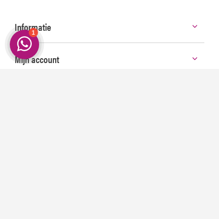
Informatie
Mijn account
Categorieën
Contact
©
2026 Smeerpoets | Voor de echte Autoliefhebber
Created by:
emarkable