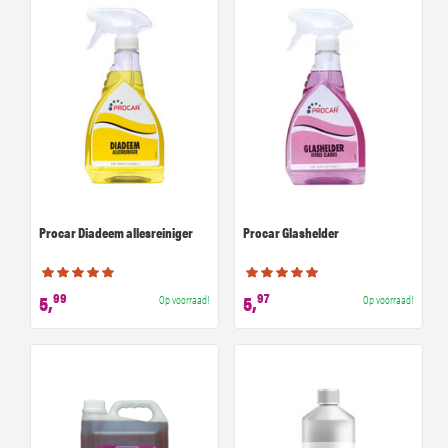
Procar Diadeem allesreiniger
Procar Glashelder
99
97
5,
5,
Op voorraad!
Op voorraad!