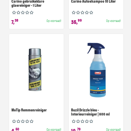
Carino gebruiksklare
Carino Autoshampoo 10 Liter
glasreiniger - 1 Liter
38
99
7,
35,
Op voorraad!
Op voorraad!
MoTip Remmenreiniger
Buzil Drizzle bleu -
Interieurreiniger | 600 ml
50
79
4,
10,
Op voorraad!
Op voorraad!