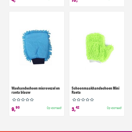
Washandschoen microvezel en
Schoonmaakhandschoen Mini
rasta blauw
Rasta
90
42
9,
3,
Op voorraad!
Op voorraad!