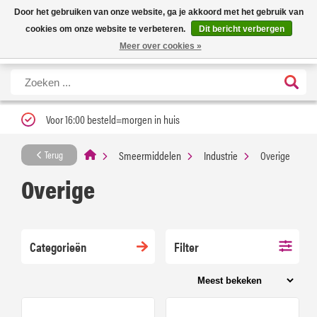
Nieuwe levertijd: 1 tot 3 werkdagen | Nu 25% korting op gehele assortiment
X
Door het gebruiken van onze website, ga je akkoord met het gebruik van
Carfume met kortingscode ''verfrissend''
cookies om onze website te verbeteren.
Dit bericht verbergen
Meer over cookies »
Voor 16:00 besteld=morgen in huis
Smeermiddelen
Industrie
Overige
Terug
Overige
Categorieën
Filter