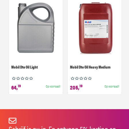
Mobil Dte Oil Light
Mobil Dte Oil Heavy Medium
19
19
64,
205,
Op voorraad!
Op voorraad!
Schrijf je nu in. En ontvang 5% korting op