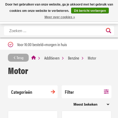
Nieuwe levertijd: 1 tot 3 werkdagen | Nu 25% korting op gehele assortiment
X
Door het gebruiken van onze website, ga je akkoord met het gebruik van
Carfume met kortingscode ''verfrissend''
cookies om onze website te verbeteren.
Dit bericht verbergen
Meer over cookies »
Voor 16:00 besteld=morgen in huis
Additieven
Benzine
Motor
Terug
Motor
Categorieën
Filter