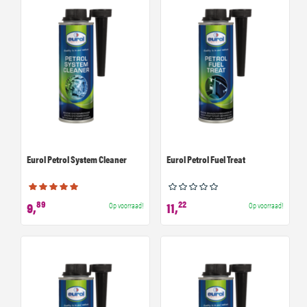
Eurol Petrol System Cleaner
Eurol Petrol Fuel Treat
89
22
9,
11,
Op voorraad!
Op voorraad!