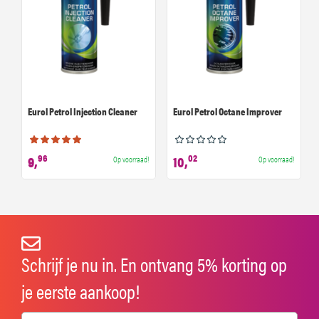
Eurol Petrol Injection Cleaner
Eurol Petrol Octane Improver
96
02
9,
10,
Op voorraad!
Op voorraad!
Schrijf je nu in. En ontvang 5% korting op
je eerste aankoop!