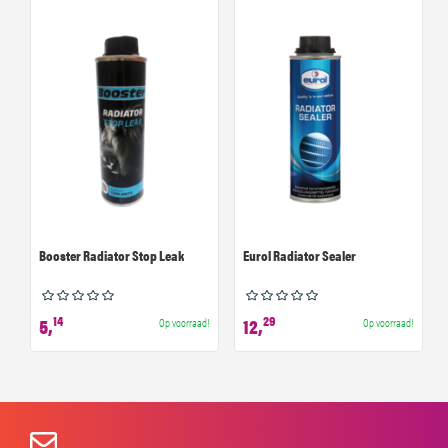
Booster Radiator Stop Leak
Eurol Radiator Sealer
14
29
5,
12,
Op voorraad!
Op voorraad!