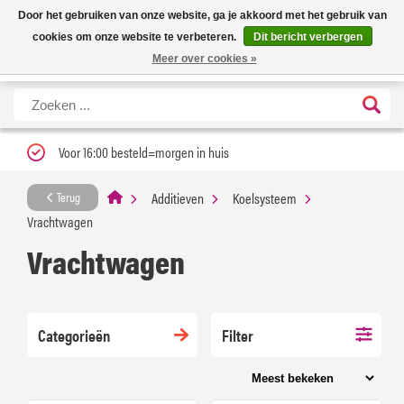
Nieuwe levertijd: 1 tot 3 werkdagen | Nu 25% korting op gehele assortiment
X
Door het gebruiken van onze website, ga je akkoord met het gebruik van
Carfume met kortingscode ''verfrissend''
cookies om onze website te verbeteren.
Dit bericht verbergen
Meer over cookies »
Voor 16:00 besteld=morgen in huis
Additieven
Koelsysteem
Terug
Vrachtwagen
Vrachtwagen
Categorieën
Filter