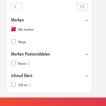
Merken
Alle merken
Riwax
Merken Poetsmiddelen
Riwax
(2)
Inhoud liters
500 ml
(2)