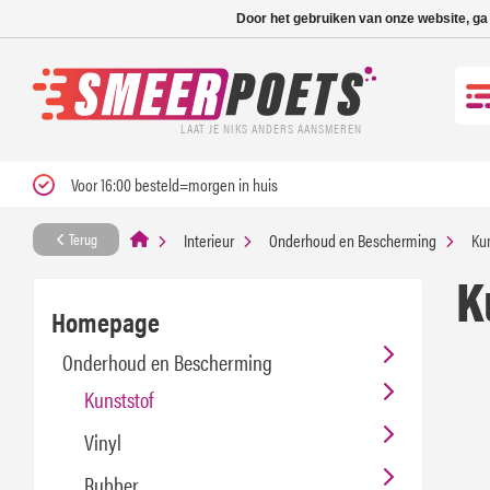
Nieuwe levertijd: 1
Door het gebruiken van onze website, ga
LAAT JE NIKS ANDERS AANSMEREN
Voor 16:00 besteld=morgen in huis
Interieur
Onderhoud en Bescherming
Kun
Terug
K
Homepage
Onderhoud en Bescherming
Kunststof
Vinyl
Rubber