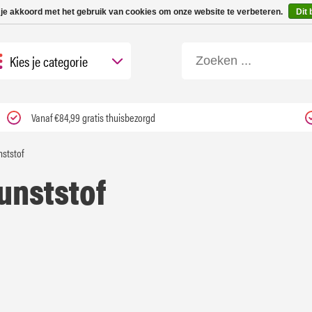
 tot 3 werkdagen | Nu 25% korting op gehele assortiment Carfume met kortings
 je akkoord met het gebruik van cookies om onze website te verbeteren.
Dit 
Kies je categorie
Vanaf €84,99 gratis thuisbezorgd
ststof
unststof