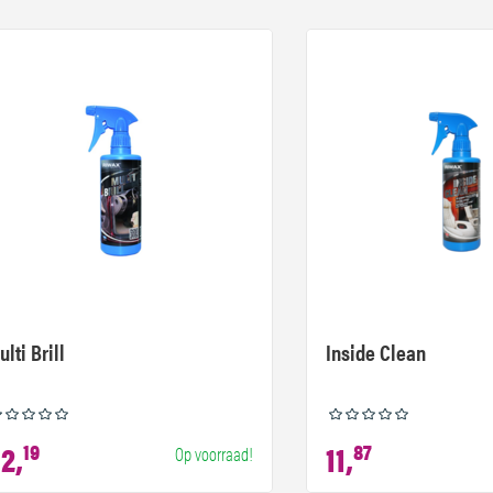
ulti Brill
Inside Clean
2,
19
11,
87
Op voorraad!