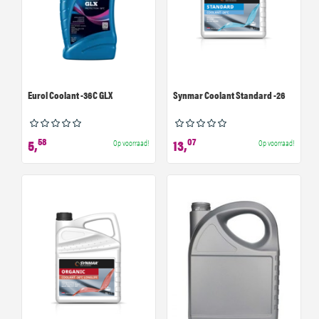
Eurol Coolant -36C GLX
Synmar Coolant Standard -26
58
07
5,
13,
Op voorraad!
Op voorraad!