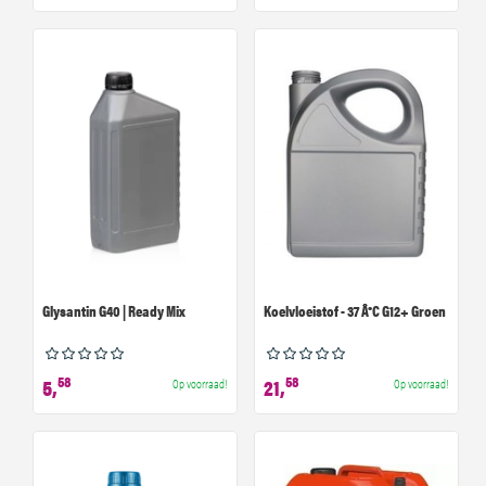
Glysantin G40 | Ready Mix
Koelvloeistof - 37 Â°C G12+ Groen
58
58
5,
21,
Op voorraad!
Op voorraad!