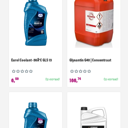
Eurol Coolant -36Â°C GLS 13
Glysantin G40 | Concentraat
59
74
6,
166,
Op voorraad!
Op voorraad!