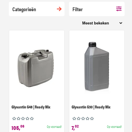
Categorieën
Filter
Glysantin G48 | Ready Mix
Glysantin G30 | Ready Mix
06
02
105,
7,
Op voorraad!
Op voorraad!