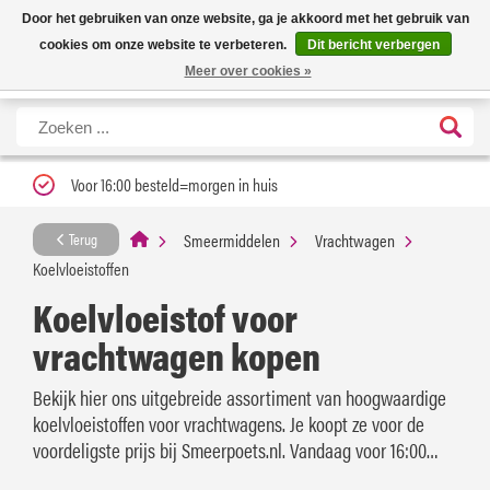
Nieuwe levertijd: 1 tot 3 werkdagen | Nu 25% korting op gehele assortiment
X
Door het gebruiken van onze website, ga je akkoord met het gebruik van
Carfume met kortingscode ''verfrissend''
cookies om onze website te verbeteren.
Dit bericht verbergen
Meer over cookies »
Voor 16:00 besteld=morgen in huis
Smeermiddelen
Vrachtwagen
Terug
Koelvloeistoffen
Koelvloeistof voor
vrachtwagen kopen
Bekijk hier ons uitgebreide assortiment van hoogwaardige
koelvloeistoffen voor vrachtwagens. Je koopt ze voor de
voordeligste prijs bij Smeerpoets.nl. Vandaag voor 16:00
besteld? Morgen in huis!