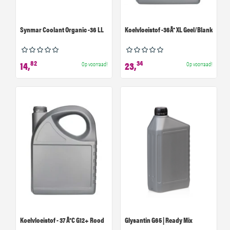
Synmar Coolant Organic -36 LL
Koelvloeistof -36Â° XL Geel/Blank
82
34
14,
23,
Op voorraad!
Op voorraad!
Koelvloeistof - 37 Â°C G12+ Rood
Glysantin G65 | Ready Mix