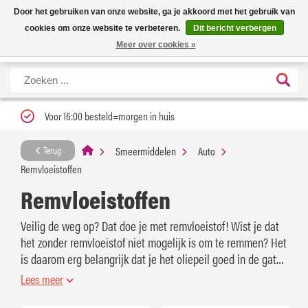
Nieuwe levertijd: 1 tot 3 werkdagen | Nu 25% korting op gehele assortiment
X
Door het gebruiken van onze website, ga je akkoord met het gebruik van
Carfume met kortingscode ''verfrissend''
cookies om onze website te verbeteren.
Dit bericht verbergen
Meer over cookies »
Voor 16:00 besteld=morgen in huis
Smeermiddelen
Auto
Terug
Remvloeistoffen
Remvloeistoffen
Veilig de weg op? Dat doe je met remvloeistof! Wist je dat
het zonder remvloeistof niet mogelijk is om te remmen? Het
is daarom erg belangrijk dat je het oliepeil goed in de gaten
houd en bijvult wanneer nodig. Bestel direct op
Lees meer
Smeerpoets.nl.