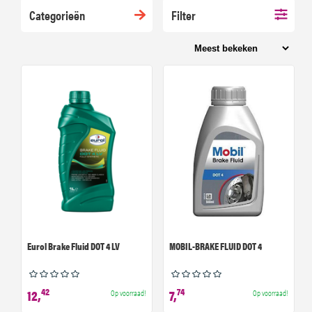
Categorieën
Filter
Eurol Brake Fluid DOT 4 LV
MOBIL-BRAKE FLUID DOT 4
42
74
12,
7,
Op voorraad!
Op voorraad!