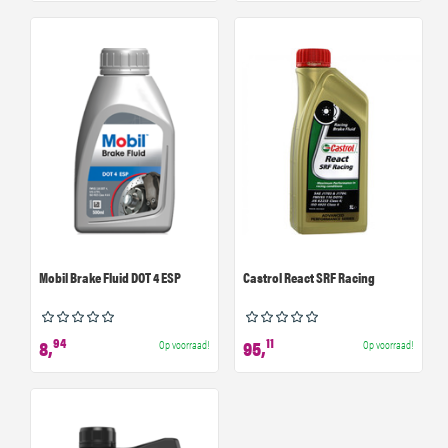
Mobil Brake Fluid DOT 4 ESP
Castrol React SRF Racing
94
11
8,
95,
Op voorraad!
Op voorraad!