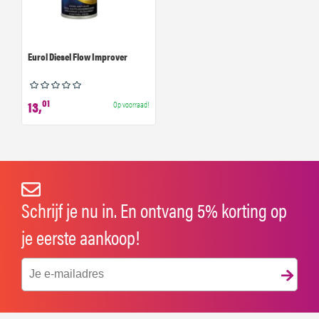
Eurol Diesel Flow Improver
01
13,
Op voorraad!
Schrijf je nu in. En ontvang 5% korting op
je eerste aankoop!