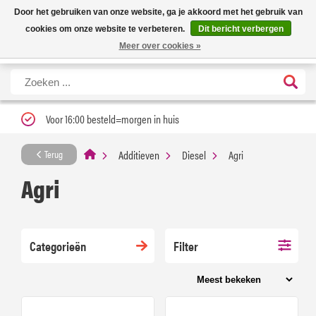
Nieuwe levertijd: 1 tot 3 werkdagen | Nu 25% korting op gehele assortiment
X
Door het gebruiken van onze website, ga je akkoord met het gebruik van
Carfume met kortingscode ''verfrissend''
cookies om onze website te verbeteren.
Dit bericht verbergen
Meer over cookies »
Voor 16:00 besteld=morgen in huis
Additieven
Diesel
Agri
Terug
Agri
Categorieën
Filter