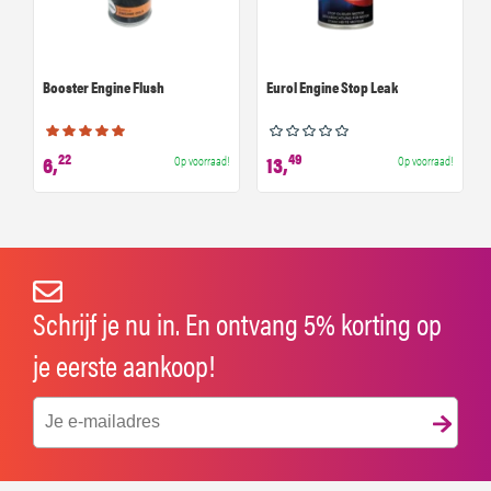
Booster Engine Flush
Eurol Engine Stop Leak
22
49
6,
13,
Op voorraad!
Op voorraad!
Schrijf je nu in. En ontvang 5% korting op
je eerste aankoop!