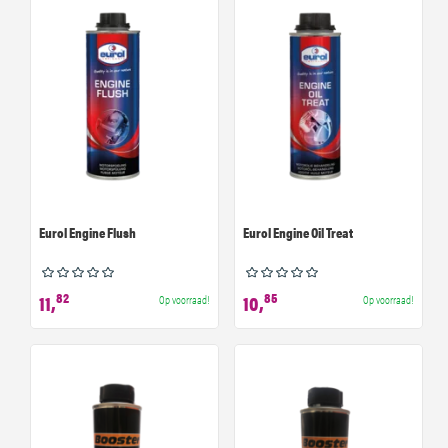
Eurol Engine Flush
Eurol Engine Oil Treat
82
85
11,
10,
Op voorraad!
Op voorraad!