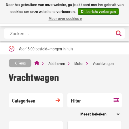
Nieuwe levertijd: 1 tot 3 werkdagen | Nu 25% korting op gehele assortiment
X
Door het gebruiken van onze website, ga je akkoord met het gebruik van
Carfume met kortingscode ''verfrissend''
cookies om onze website te verbeteren.
Dit bericht verbergen
Meer over cookies »
Voor 16:00 besteld=morgen in huis
Additieven
Motor
Vrachtwagen
Terug
Vrachtwagen
Categorieën
Filter