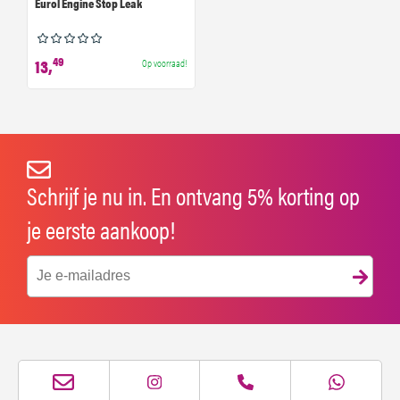
Eurol Engine Stop Leak
49
13,
Op voorraad!
Schrijf je nu in. En ontvang 5% korting op
je eerste aankoop!