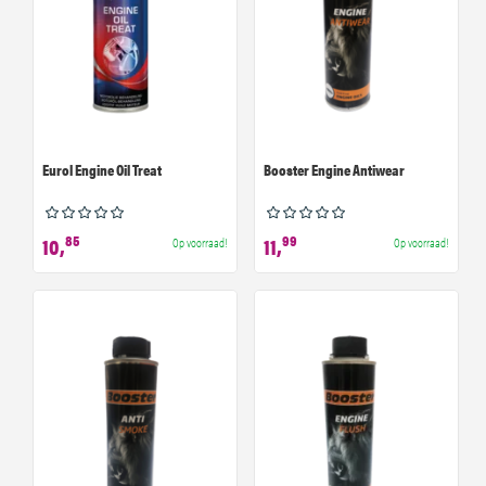
Eurol Engine Oil Treat
Booster Engine Antiwear
85
99
10,
11,
Op voorraad!
Op voorraad!