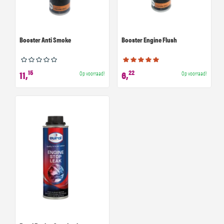
Booster Anti Smoke
Booster Engine Flush
15
22
11,
6,
Op voorraad!
Op voorraad!