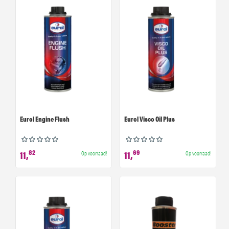
Eurol Engine Flush
Eurol Visco Oil Plus
82
69
11,
11,
Op voorraad!
Op voorraad!