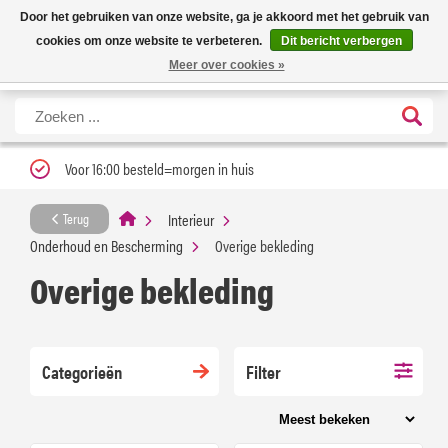
Nieuwe levertijd: 1 tot 3 werkdagen | Nu 25% korting op gehele assortiment
X
Door het gebruiken van onze website, ga je akkoord met het gebruik van
Carfume met kortingscode ''verfrissend''
cookies om onze website te verbeteren.
Dit bericht verbergen
Meer over cookies »
Voor 16:00 besteld=morgen in huis
Interieur
Terug
Onderhoud en Bescherming
Overige bekleding
Overige bekleding
Categorieën
Filter