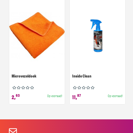
Microvezeldoek
Inside Clean
63
87
2,
11,
Op voorraad!
Op voorraad!