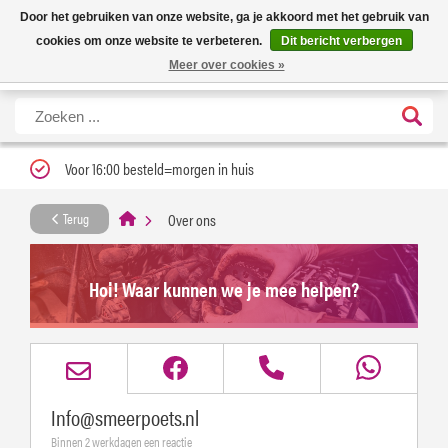
Nieuwe levertijd: 1 tot 3 werkdagen | Nu 25% korting op gehele assortiment
X
Door het gebruiken van onze website, ga je akkoord met het gebruik van
Carfume met kortingscode ''verfrissend''
cookies om onze website te verbeteren.
Dit bericht verbergen
Meer over cookies »
Voor 16:00 besteld=morgen in huis
Over ons
Terug
Hoi! Waar kunnen we je mee helpen?
Info@smeerpoets.nl
Binnen 2 werkdagen een reactie