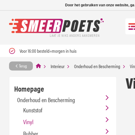
Nieuwe levertijd: 1
Door het gebruiken van onze website, ga
LAAT JE NIKS ANDERS AANSMEREN
Voor 16:00 besteld=morgen in huis
Interieur
Onderhoud en Bescherming
Vin
Terug
V
Homepage
Onderhoud en Bescherming
Kunststof
Vinyl
Rubber