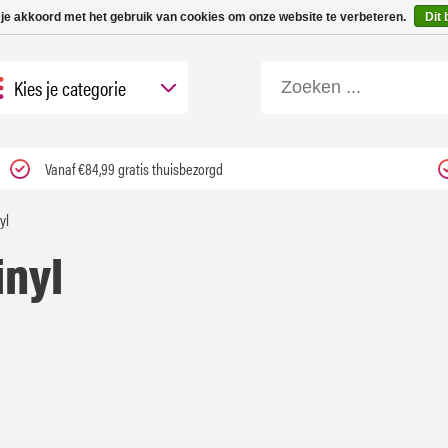
 tot 3 werkdagen | Nu 25% korting op gehele assortiment Carfume met kortings
 je akkoord met het gebruik van cookies om onze website te verbeteren.
Dit 
Kies je categorie
Vanaf €84,99 gratis thuisbezorgd
yl
inyl