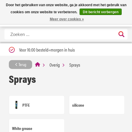
Nieuwe levertijd: 1 tot 3 werkdagen | Nu 25% korting op gehele assortiment
X
Door het gebruiken van onze website, ga je akkoord met het gebruik van
Carfume met kortingscode ''verfrissend''
cookies om onze website te verbeteren.
Dit bericht verbergen
Meer over cookies »
Voor 16:00 besteld=morgen in huis
Overig
Sprays
Terug
Sprays
PTFE
silicone
White grease