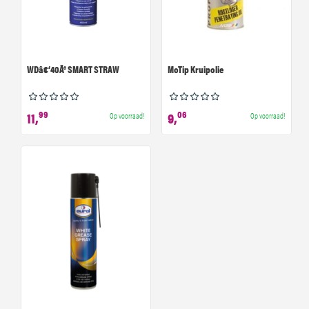
WDâ€‘40Â® SMART STRAW
MoTip Kruipolie
99
06
11,
9,
Op voorraad!
Op voorraad!