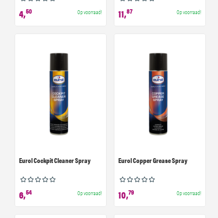
50
87
4,
11,
Op voorraad!
Op voorraad!
Eurol Cockpit Cleaner Spray
Eurol Copper Grease Spray
54
79
6,
10,
Op voorraad!
Op voorraad!