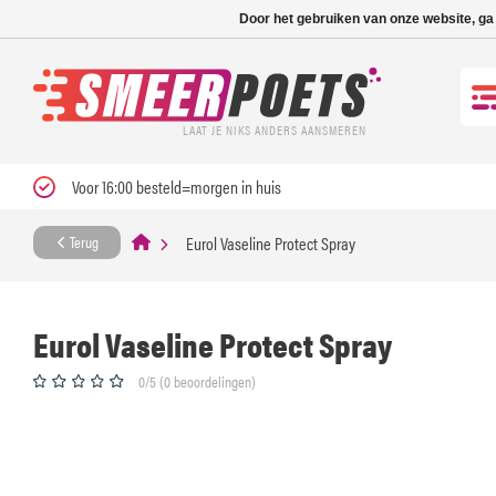
Nieuwe levertijd: 1
Door het gebruiken van onze website, ga
LAAT JE NIKS ANDERS AANSMEREN
Voor 16:00 besteld=morgen in huis
Eurol Vaseline Protect Spray
Terug
Eurol Vaseline Protect Spray
0/5 (0 beoordelingen)