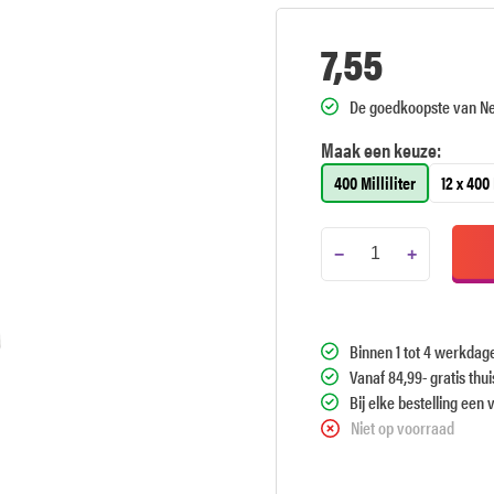
7,55
De goedkoopste van N
Maak een keuze:
400 Milliliter
12 x 400 
−
+
Binnen 1 tot 4 werkdag
Vanaf 84,99- gratis thu
Bij elke bestelling een 
Niet op voorraad