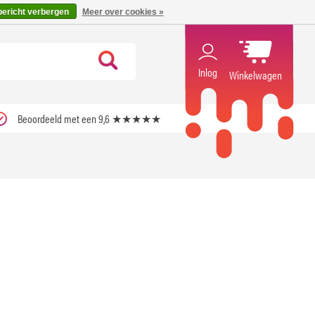
code ''verfrissend''
X
bericht verbergen
Meer over cookies »
Inlog
Winkelwagen
Beoordeeld met een 9,6 ★★★★★