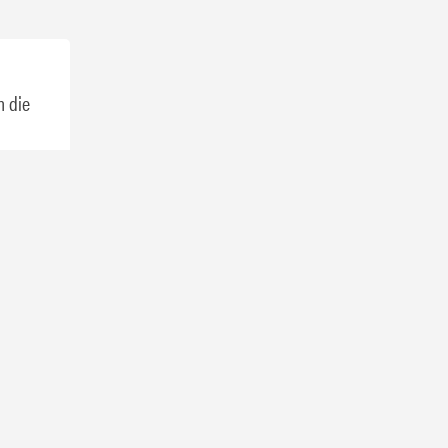
m die
ect