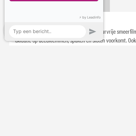
Omschrijving
Specificaties
Eurol Vaseline Protect Spray
Eurol Vaseline Protect Spray vormt een zuurvrije smeerfil
oxidatie op accuklemmen, spaken en sloten voorkomt. Ook
voorkomt het op chromen onderdelen. Eurol Vaseline Prot
Spray houdt rubbers soepel.
Stel je vraag:
Mail
Instagram
Bel
App