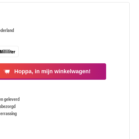
ederland
Milliliter
Hoppa, in mijn winkelwagen!
en geleverd
isbezorgd
verrassing