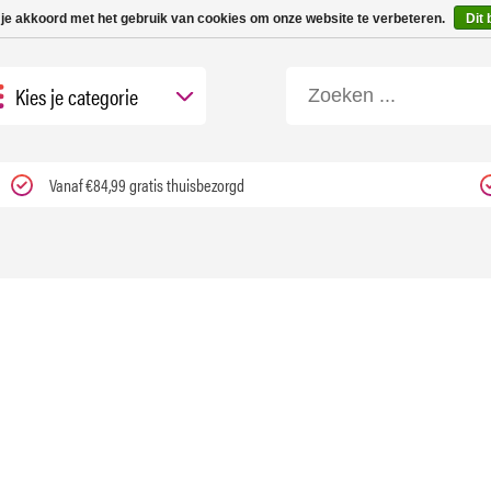
 tot 3 werkdagen | Nu 25% korting op gehele assortiment Carfume met kortings
 je akkoord met het gebruik van cookies om onze website te verbeteren.
Dit 
Kies je categorie
Vanaf €84,99 gratis thuisbezorgd