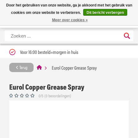
Nieuwe levertijd: 1 tot 3 werkdagen | Nu 25% korting op gehele assortiment
X
Door het gebruiken van onze website, ga je akkoord met het gebruik van
Carfume met kortingscode ''verfrissend''
cookies om onze website te verbeteren.
Dit bericht verbergen
Meer over cookies »
Voor 16:00 besteld=morgen in huis
Eurol Copper Grease Spray
Terug
Eurol Copper Grease Spray
0/5 (0 beoordelingen)