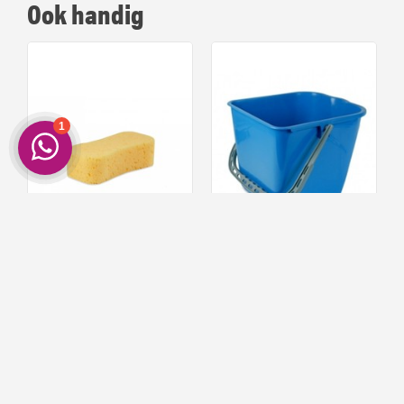
Ook handig
autospons met grip
Wecoline Wasemmer 15 Liter
27
79
2,
22,
Op voorraad!
Op voorraad!