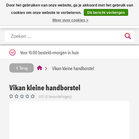
Nieuwe levertijd: 1 tot 3 werkdagen | Nu 25% korting op gehele assortiment
X
Door het gebruiken van onze website, ga je akkoord met het gebruik van
Carfume met kortingscode ''verfrissend''
cookies om onze website te verbeteren.
Dit bericht verbergen
Meer over cookies »
Voor 16:00 besteld=morgen in huis
Vikan kleine handborstel
Terug
Vikan kleine handborstel
0/5 (0 beoordelingen)