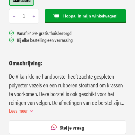
Standaard
−
+
Hoppa, in mijn winkelwagen!
Vanaf 84,99- gratis thuisbezorgd
Bij elke bestelling een verrassing
Omschrijving:
De Vikan kleine handborstel heeft zachte gespleten
polyester vezels en een rubberen stootrand om krassen
te voorkomen. Deze borstel is ook geschikt voor het
reinigen van velgen. De afmetingen van de borstel zijn
290 x 70 x 100 mm.
Lees meer
Stel je vraag