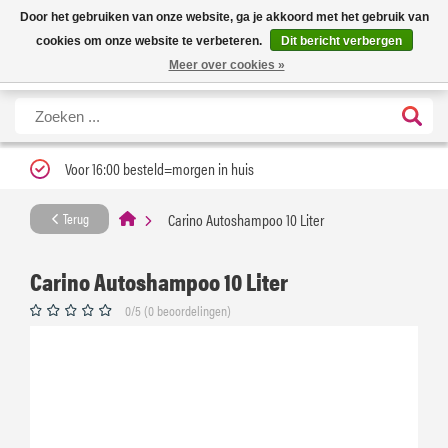
Nieuwe levertijd: 1 tot 3 werkdagen | Nu 25% korting op gehele assortiment
X
Door het gebruiken van onze website, ga je akkoord met het gebruik van
Carfume met kortingscode ''verfrissend''
cookies om onze website te verbeteren.
Dit bericht verbergen
Meer over cookies »
Voor 16:00 besteld=morgen in huis
Carino Autoshampoo 10 Liter
Terug
Carino Autoshampoo 10 Liter
0/5 (0 beoordelingen)