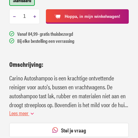
Standaard
−
+
Hoppa, in mijn winkelwagen!
Vanaf 84,99- gratis thuisbezorgd
Bij elke bestelling een verrassing
Omschrijving:
Carino Autoshampoo is een krachtige ontvettende
reiniger voor auto's, bussen en vrachtwagens. De
autoshampoo tast lak, rubber en materialen niet aan en
droogt streeploos op. Bovendien is het mild voor de huid
en heeft een pH-waarde van 8.
Lees meer
Stel je vraag