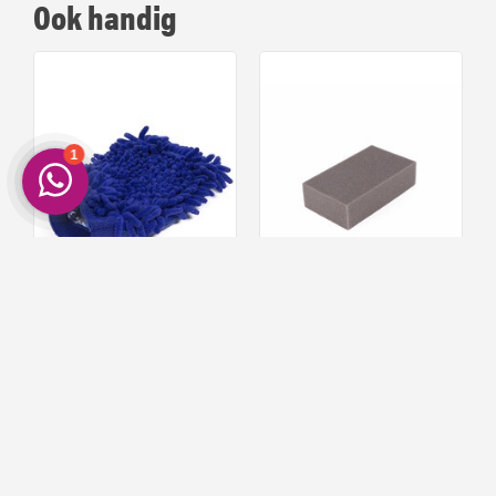
Ook handig
Benson Auto Washandschoen
Autospons Jumbo
Rasta
79
59
4,
3,
Op voorraad!
Op voorraad!