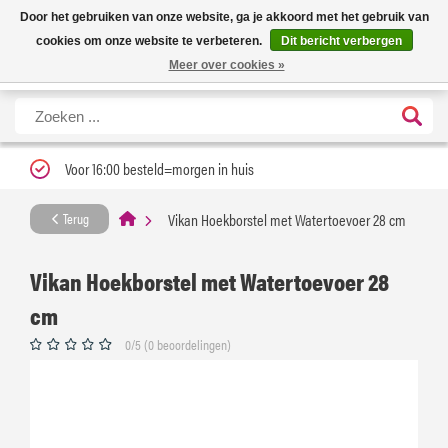
Nieuwe levertijd: 1 tot 3 werkdagen | Nu 25% korting op gehele assortiment
X
Door het gebruiken van onze website, ga je akkoord met het gebruik van
Carfume met kortingscode ''verfrissend''
cookies om onze website te verbeteren.
Dit bericht verbergen
Meer over cookies »
Voor 16:00 besteld=morgen in huis
Vikan Hoekborstel met Watertoevoer 28 cm
Terug
Vikan Hoekborstel met Watertoevoer 28
cm
0/5 (0 beoordelingen)