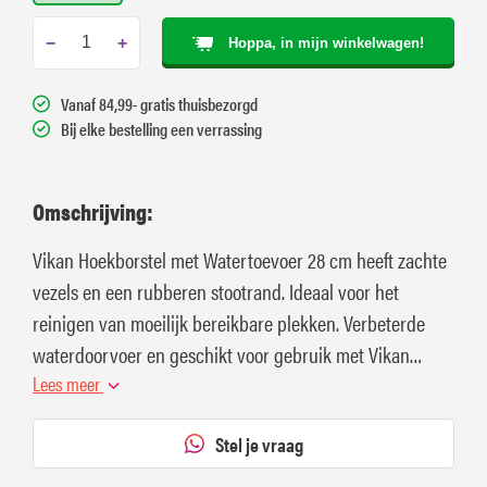
−
+
Hoppa, in mijn winkelwagen!
Vanaf 84,99- gratis thuisbezorgd
Bij elke bestelling een verrassing
Omschrijving:
Vikan Hoekborstel met Watertoevoer 28 cm heeft zachte
vezels en een rubberen stootrand. Ideaal voor het
reinigen van moeilijk bereikbare plekken. Verbeterde
waterdoorvoer en geschikt voor gebruik met Vikan
telescopische waterdoorvoer.
Lees meer
Stel je vraag