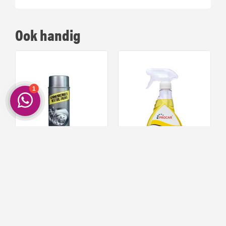
Ook handig
MoTip Remmenreiniger
Procar Diadeem allesreiniger
50
99
4,
5,
Op voorraad!
Op voorraad!