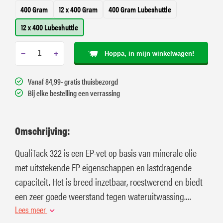
400 Gram
12 x 400 Gram
400 Gram Lubeshuttle
12 x 400 Lubeshuttle
−
+
Hoppa, in mijn winkelwagen!
Vanaf 84,99- gratis thuisbezorgd
Bij elke bestelling een verrassing
Omschrijving:
QualiTack 322 is een EP-vet op basis van minerale olie
met uitstekende EP eigenschappen en lastdragende
capaciteit. Het is breed inzetbaar, roestwerend en biedt
een zeer goede weerstand tegen wateruitwassing.
Mechanisch stabiel voor optimale prestaties.
Lees meer