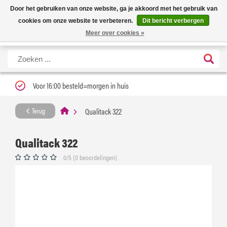
Nieuwe levertijd: 1 tot 3 werkdagen | Nu 25% korting op gehele assortiment
X
Door het gebruiken van onze website, ga je akkoord met het gebruik van
Carfume met kortingscode ''verfrissend''
cookies om onze website te verbeteren.
Dit bericht verbergen
Meer over cookies »
Voor 16:00 besteld=morgen in huis
Qualitack 322
Terug
Qualitack 322
0/5 (0 beoordelingen)