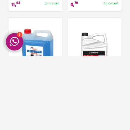
03
79
11,
4,
Op voorraad!
Op voorraad!
Procar screenwash -20 | ready
Synmar Coolant Organic -36 LL
to use | 5 Liter
39
82
8,
14,
Op voorraad!
Op voorraad!