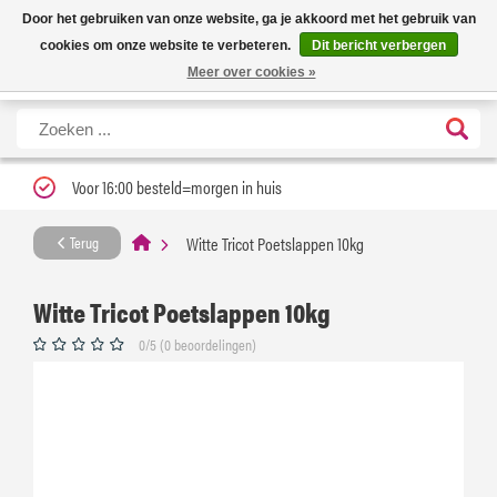
Nieuwe levertijd: 1 tot 3 werkdagen | Nu 25% korting op gehele assortiment
X
Door het gebruiken van onze website, ga je akkoord met het gebruik van
Carfume met kortingscode ''verfrissend''
cookies om onze website te verbeteren.
Dit bericht verbergen
Meer over cookies »
Voor 16:00 besteld=morgen in huis
Witte Tricot Poetslappen 10kg
Terug
Witte Tricot Poetslappen 10kg
0/5 (0 beoordelingen)