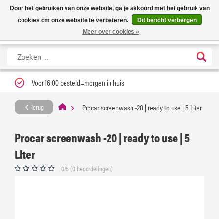
Nieuwe levertijd: 1 tot 3 werkdagen | Nu 25% korting op gehele assortiment
X
Door het gebruiken van onze website, ga je akkoord met het gebruik van
Carfume met kortingscode ''verfrissend''
cookies om onze website te verbeteren.
Dit bericht verbergen
Meer over cookies »
Voor 16:00 besteld=morgen in huis
Procar screenwash -20 | ready to use | 5 Liter
Terug
Procar screenwash -20 | ready to use | 5
Liter
0/5 (0 beoordelingen)