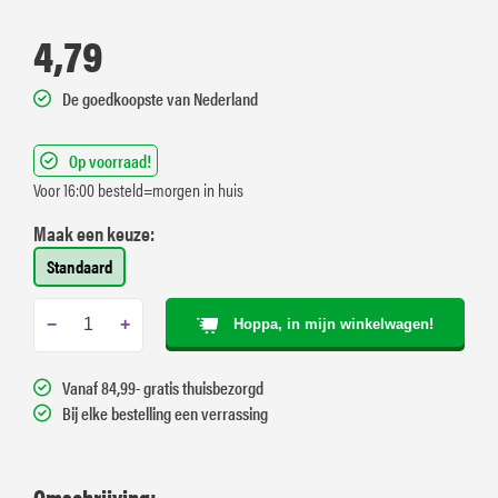
4,79
De goedkoopste van Nederland
Op voorraad!
Voor 16:00 besteld=morgen in huis
Maak een keuze:
Standaard
−
+
Hoppa, in mijn winkelwagen!
Vanaf 84,99- gratis thuisbezorgd
Bij elke bestelling een verrassing
Omschrijving: