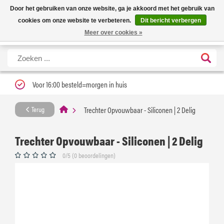
Nieuwe levertijd: 1 tot 3 werkdagen | Nu 25% korting op gehele assortiment
X
Door het gebruiken van onze website, ga je akkoord met het gebruik van
Carfume met kortingscode ''verfrissend''
cookies om onze website te verbeteren.
Dit bericht verbergen
Meer over cookies »
Voor 16:00 besteld=morgen in huis
Trechter Opvouwbaar - Siliconen | 2 Delig
Terug
Trechter Opvouwbaar - Siliconen | 2 Delig
0/5 (0 beoordelingen)