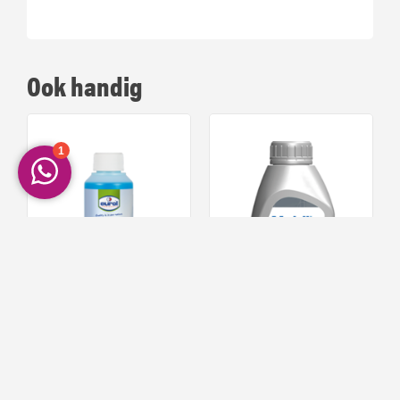
Ook handig
Eurol Screenwash Concentrate
Mobil Brake Fluid DOT 4 ESP
79
94