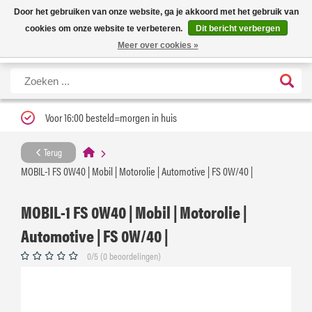
Nieuwe levertijd: 1 tot 3 werkdagen | Nu 25% korting op gehele assortiment
X
Door het gebruiken van onze website, ga je akkoord met het gebruik van
Carfume met kortingscode ''verfrissend''
cookies om onze website te verbeteren.
Dit bericht verbergen
Meer over cookies »
Voor 16:00 besteld=morgen in huis
Terug
MOBIL-1 FS 0W40 | Mobil | Motorolie | Automotive | FS 0W/40 |
MOBIL-1 FS 0W40 | Mobil | Motorolie |
Automotive | FS 0W/40 |
0/5 (0 beoordelingen)