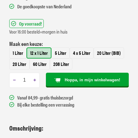
De goedkoopste van Nederland
Op voorraad!
Voor 16:00 besteld=morgen in huis
Maak een keuze:
1 Liter
12 x 1 Liter
5 Liter
4 x 5 Liter
20 Liter (BIB)
20 Liter
60 Liter
208 Liter
−
+
Hoppa, in mijn winkelwagen!
Vanaf 84,99- gratis thuisbezorgd
Bij elke bestelling een verrassing
Omschrijving: