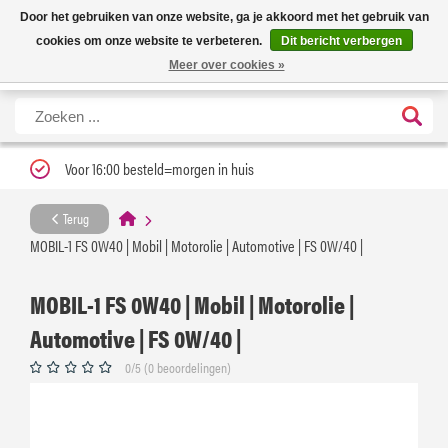
Nieuwe levertijd: 1 tot 3 werkdagen | Nu 25% korting op gehele assortiment
X
Door het gebruiken van onze website, ga je akkoord met het gebruik van
Carfume met kortingscode ''verfrissend''
cookies om onze website te verbeteren.
Dit bericht verbergen
Meer over cookies »
Voor 16:00 besteld=morgen in huis
Terug
MOBIL-1 FS 0W40 | Mobil | Motorolie | Automotive | FS 0W/40 |
MOBIL-1 FS 0W40 | Mobil | Motorolie |
Automotive | FS 0W/40 |
0/5 (0 beoordelingen)