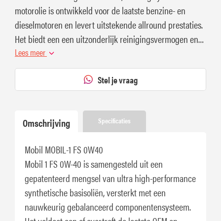
motorolie is ontwikkeld voor de laatste benzine- en
dieselmotoren en levert uitstekende allround prestaties.
Het biedt een een uitzonderlijk reinigingsvermogen en
slijtagebescherming.
Lees meer
Stel je vraag
Omschrijving
Specificaties
Mobil MOBIL-1 FS 0W40
Mobil 1 FS 0W-40 is samengesteld uit een
gepatenteerd mengsel van ultra high-performance
synthetische basisoliën, versterkt met een
nauwkeurig gebalanceerd componentensysteem.
Het voldoet aan of overtreft de laatste OEM en