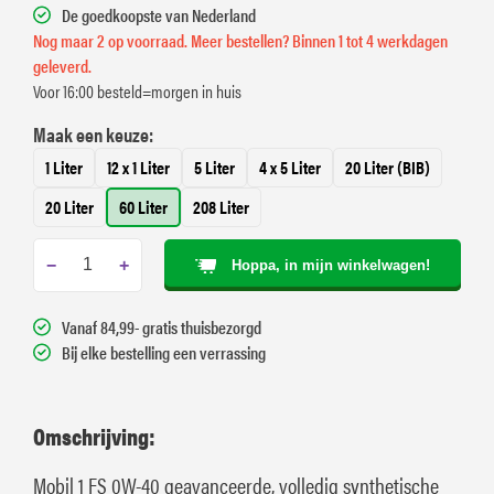
De goedkoopste van Nederland
Nog maar 2 op voorraad. Meer bestellen? Binnen 1 tot 4 werkdagen
geleverd.
Voor 16:00 besteld=morgen in huis
Maak een keuze:
1 Liter
12 x 1 Liter
5 Liter
4 x 5 Liter
20 Liter (BIB)
20 Liter
60 Liter
208 Liter
−
+
Hoppa, in mijn winkelwagen!
Vanaf 84,99- gratis thuisbezorgd
Bij elke bestelling een verrassing
Omschrijving:
Mobil 1 FS 0W-40 geavanceerde, volledig synthetische