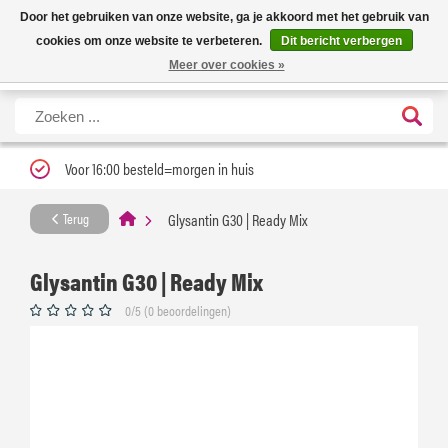
Nieuwe levertijd: 1 tot 3 werkdagen | Nu 25% korting op gehele assortiment
X
Door het gebruiken van onze website, ga je akkoord met het gebruik van
Carfume met kortingscode ''verfrissend''
cookies om onze website te verbeteren.
Dit bericht verbergen
Meer over cookies »
Voor 16:00 besteld=morgen in huis
Glysantin G30 | Ready Mix
Terug
Glysantin G30 | Ready Mix
0/5 (0 beoordelingen)