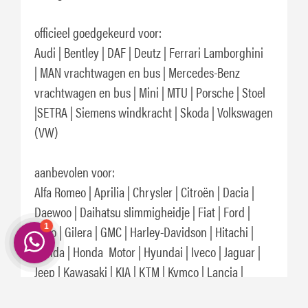
officieel goedgekeurd voor:
Audi |
Bentley |
DAF |
Deutz |
Ferrari
Lamborghini
|
MAN vrachtwagen en bus |
Mercedes-Benz
vrachtwagen en bus |
Mini |
MTU |
Porsche |
Stoel
|
SETRA |
Siemens windkracht |
Skoda |
Volkswagen
(VW)
aanbevolen voor:
Alfa Romeo
|
Aprilia
|
Chrysler
|
Citroën
|
Dacia
|
Daewoo
|
Daihatsu
slimmigheidje
|
Fiat
|
Ford
|
Fuso
|
Gilera
|
GMC
|
Harley-Davidson
|
Hitachi
|
Honda
|
Honda Motor |
Hyundai
|
Iveco
|
Jaguar
|
Jeep
|
Kawasaki
|
KIA
|
KTM
|
Kymco
|
Lancia
|
Landrover
|
Lexus
|
Lotus
|
Mazda
|
Mitsubishi
|