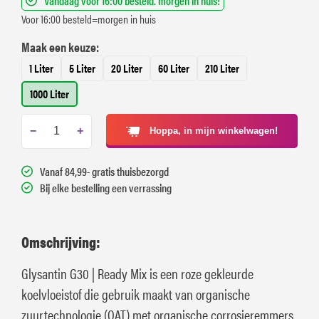
Vandaag voor 16:00 besteld. morgen in huis!
Voor 16:00 besteld=morgen in huis
Maak een keuze:
1 Liter
5 Liter
20 Liter
60 Liter
210 Liter
1000 Liter
−
+
Hoppa, in mijn winkelwagen!
Vanaf 84,99- gratis thuisbezorgd
Bij elke bestelling een verrassing
Omschrijving:
Glysantin G30 | Ready Mix is een roze gekleurde
koelvloeistof die gebruik maakt van organische
zuurtechnologie (OAT) met organische corrosieremmers