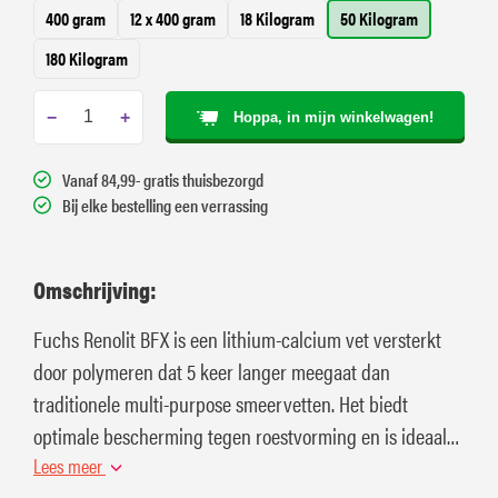
400 gram
12 x 400 gram
18 Kilogram
50 Kilogram
180 Kilogram
−
+
Hoppa, in mijn winkelwagen!
Vanaf 84,99- gratis thuisbezorgd
Bij elke bestelling een verrassing
Omschrijving:
Fuchs Renolit BFX is een lithium-calcium vet versterkt
door polymeren dat 5 keer langer meegaat dan
traditionele multi-purpose smeervetten. Het biedt
optimale bescherming tegen roestvorming en is ideaal
voor grondwerken en land- en bosbouw.
Lees meer