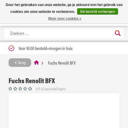
Nieuwe levertijd: 1 tot 3 werkdagen | Nu 25% korting op gehele assortiment
X
Door het gebruiken van onze website, ga je akkoord met het gebruik van
Carfume met kortingscode ''verfrissend''
cookies om onze website te verbeteren.
Dit bericht verbergen
Meer over cookies »
Voor 16:00 besteld=morgen in huis
Fuchs Renolit BFX
Terug
Fuchs Renolit BFX
0/5 (0 beoordelingen)