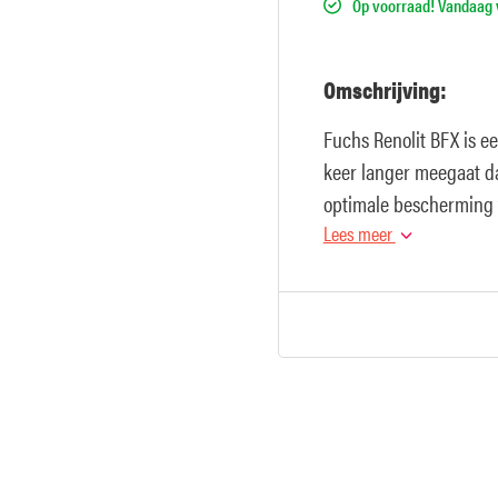
Op voorraad! Vandaag v
Omschrijving:
Fuchs Renolit BFX is e
keer langer meegaat da
optimale bescherming 
land- en bosbouw.
Lees meer