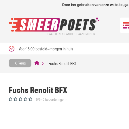
Nieuwe levertijd: 1
Door het gebruiken van onze website, ga
LAAT JE NIKS ANDERS AANSMEREN
Voor 16:00 besteld=morgen in huis
Fuchs Renolit BFX
Terug
Fuchs Renolit BFX
0/5 (0 beoordelingen)