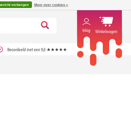
code ''verfrissend''
X
bericht verbergen
Meer over cookies »
Inlog
Winkelwagen
Beoordeeld met een 9,6 ★★★★★