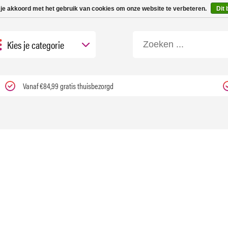
 tot 3 werkdagen | Nu 25% korting op gehele assortiment Carfume met kortings
 je akkoord met het gebruik van cookies om onze website te verbeteren.
Dit 
Kies je categorie
Vanaf €84,99 gratis thuisbezorgd