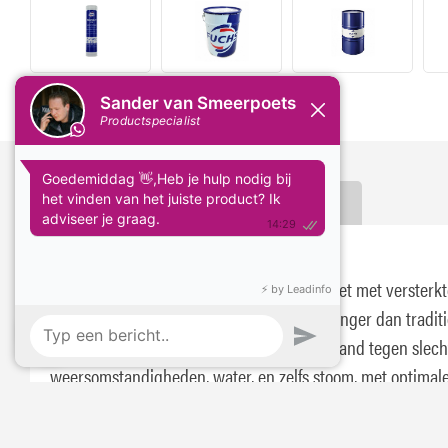
Delen:
Omschrijving
Specificaties
Fuchs Renolit BFX
Fuchs Renolit BFX is een lithium-calcium vet met versterk
polymeren, met een levensduur vijf keer langer dan tradit
smeervetten. Het biedt uitstekende weerstand tegen slech
weersomstandigheden, water, en zelfs stoom, met optimal
bescherming tegen corrosie en roestvorming. Ideaal voor
grondwerken, land- en bosbouw, voorkomt het indringen 