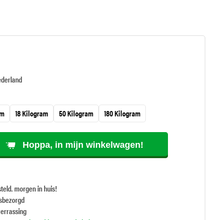
ederland
am
18 Kilogram
50 Kilogram
180 Kilogram
Hoppa, in mijn winkelwagen!
teld. morgen in huis!
isbezorgd
verrassing