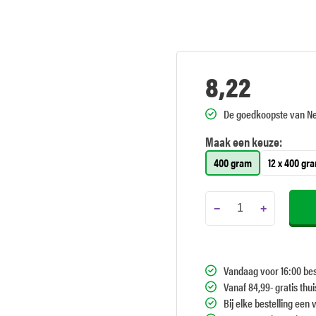
8,22
De goedkoopste van N
Maak een keuze:
400 gram
12 x 400 gr
−
+
Vandaag voor 16:00 bes
Vanaf 84,99- gratis thu
Bij elke bestelling een 