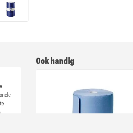
Ook handig
te
ionele
te
e
van