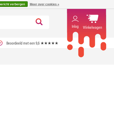
code ''verfrissend''
X
bericht verbergen
Meer over cookies »
Inlog
Winkelwagen
Beoordeeld met een 9,6 ★★★★★