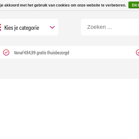
 tot 3 werkdagen | Nu 25% korting op gehele assortiment Carfume met kortings
 je akkoord met het gebruik van cookies om onze website te verbeteren.
Dit 
Kies je categorie
Vanaf €84,99 gratis thuisbezorgd