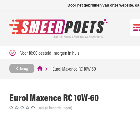
Nieuwe levertijd: 1
Door het gebruiken van onze website, ga
LAAT JE NIKS ANDERS AANSMEREN
Voor 16:00 besteld=morgen in huis
Eurol Maxence RC 10W-60
Terug
Eurol Maxence RC 10W-60
0/5 (0 beoordelingen)