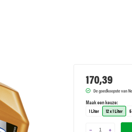
170,39
De goedkoopste van N
Maak een keuze:
1 Liter
12 x 1 Liter
5
−
+