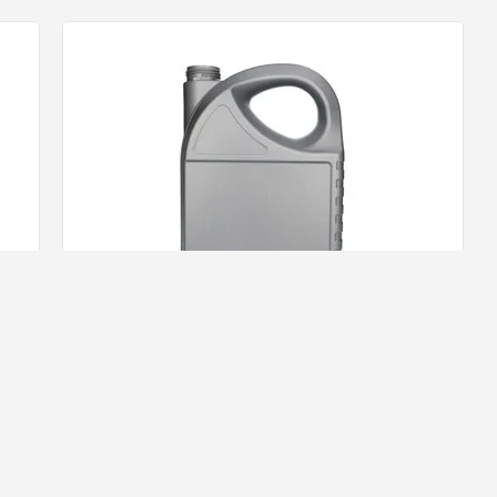
Koelvloeistof - 37 Â°C G12+ Rood
27,
58
ad!
Op voorraad!