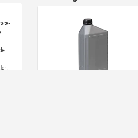
race-
e
 de
dert
maakt
Glysantin G30 | Ready Mix
7,
02
Op voorra