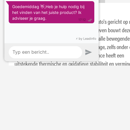
Eurol Maxence RC 10W-60
Volsynthetische motorolie voor personenauto's gericht op 
en rallytoepassingen. Door speciale additieven bouwt dez
motorolie snel een smeerfilm op waarmee alle bewegende
onderdelen worden beschermd tegen slijtage, zelfs onder
zwaarste bedrijfsomstandigeden. De Maxence heeft een
uitstekende thermische en oxidatieve stabiliteit en vermin
afzettingen, waardoor meer vermogen mogelijk wordt ge
terwijl de motorolie in zijn viscositeitklasse blijft.
Stel je vraag: